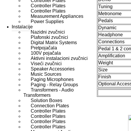
Controller Plates
Controller Plates
Tuning
Controller Plates
Metronome
Measurement Appliances
Pedals
Power Supplies
Instalacije
Dynamic
Nazidni zvučnici
Headphone
Plafonski zvučnici
Connections
Digital Matrix Systems
Pretpojačala
Pedal 1 & 2 co
100V pojačala
Amplification
Aktivni instalacioni zvučnici
Weight
Viseći zvučnici
Speaker Accessories
Size
Music Sources
Finish
Paging Microphones
Optional Acces
Paging - Relay Groups
Transformers - Audio
Transformers
Solution Boxes
Connection Plates
Controller Plates
Controller Plates
Controller Plates
Controller Plates