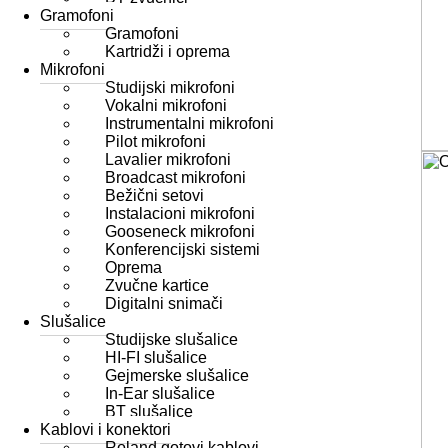
Gramofoni
Gramofoni
Kartridži i oprema
Mikrofoni
Studijski mikrofoni
Vokalni mikrofoni
Instrumentalni mikrofoni
Pilot mikrofoni
Lavalier mikrofoni
Broadcast mikrofoni
Bežični setovi
Instalacioni mikrofoni
Gooseneck mikrofoni
Konferencijski sistemi
Oprema
Zvučne kartice
Digitalni snimači
Slušalice
Studijske slušalice
HI-FI slušalice
Gejmerske slušalice
In-Ear slušalice
BT slušalice
Kablovi i konektori
Roland gotovi kablovi