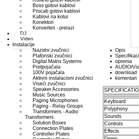
Boss gotovi kablovi
Procab gotovi kablovi
Kablovi na kotur
Konektori
Konverteri - prelazi
DJ
Video
Instalacije
Nazidni zvučnici
Opis
Plafonski zvučnici
Specifikaci
Digital Matrix Systems
oprema
Pretpojačala
AUDIO/Vi
100V pojačala
download
Aktivni instalacioni zvučnici
komentari
Viseći zvučnici
Speaker Accessories
SPECIFICATI
Music Sources
Paging Microphones
Keyboard
Paging - Relay Groups
Polyphony
Transformers - Audio
Sounds
Transformers
Solution Boxes
Controls
Connection Plates
Effects
Controller Plates
Demo