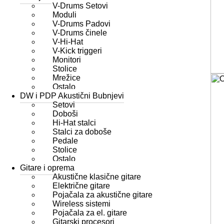
V-Drums Setovi
Moduli
V-Drums Padovi
V-Drums činele
V-Hi-Hat
V-Kick triggeri
Monitori
Stolice
Mrežice
Ostalo
DW i PDP Akustični Bubnjevi
Setovi
Doboši
Hi-Hat stalci
Stalci za doboše
Pedale
Stolice
Ostalo
Gitare i oprema
Akustične klasične gitare
Električne gitare
Pojačala za akustične gitare
Wireless sistemi
Pojačala za el. gitare
Gitarski procesori