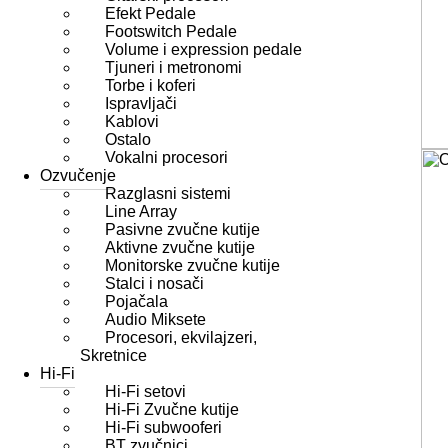
Efekt Pedale
Footswitch Pedale
Volume i expression pedale
Tjuneri i metronomi
Torbe i koferi
Ispravljači
Kablovi
Ostalo
Vokalni procesori
Ozvučenje
Razglasni sistemi
Line Array
Pasivne zvučne kutije
Aktivne zvučne kutije
Monitorske zvučne kutije
Stalci i nosači
Pojačala
Audio Miksete
Procesori, ekvilajzeri,
Skretnice
Hi-Fi
Hi-Fi setovi
Hi-Fi Zvučne kutije
Hi-Fi subwooferi
BT zvučnici