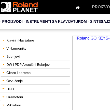
PROIZVO
- PROIZVODI - INSTRUMENTI SA KLAVIJATUROM -
SINTESAJZ
Klaviri i klavijature
V-Harmonike
Bubnjevi
DW i PDP Akustični Bubnjevi
Gitare i oprema
Ozvučenje
Hi-Fi
Gramofoni
Mikrofoni