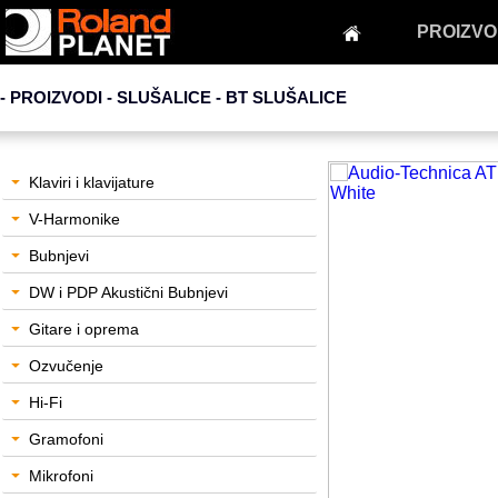
PROIZVO
- PROIZVODI - SLUŠALICE -
BT SLUŠALICE
Klaviri i klavijature
V-Harmonike
Bubnjevi
DW i PDP Akustični Bubnjevi
Gitare i oprema
Ozvučenje
Hi-Fi
Gramofoni
Mikrofoni