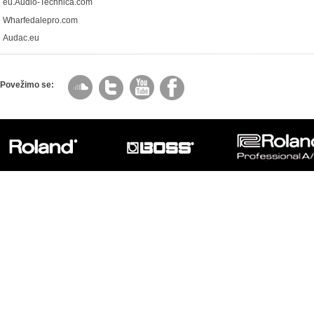
eu.Audio-Technica.com
Wharfedalepro.com
Audac.eu
Povežimo se: