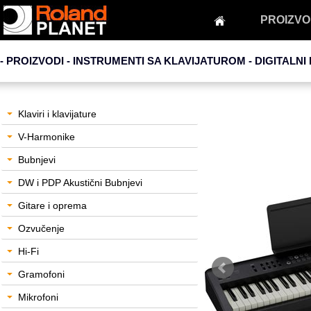
PROIZVO
- PROIZVODI - INSTRUMENTI SA KLAVIJATUROM -
DIGITALNI 
Klaviri i klavijature
V-Harmonike
Bubnjevi
DW i PDP Akustični Bubnjevi
Gitare i oprema
Ozvučenje
Hi-Fi
Gramofoni
Mikrofoni