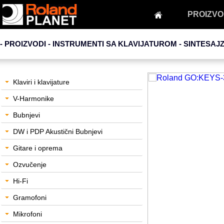
PROIZVO
- PROIZVODI - INSTRUMENTI SA KLAVIJATUROM -
SINTESAJZ
Klaviri i klavijature
V-Harmonike
Bubnjevi
DW i PDP Akustični Bubnjevi
Gitare i oprema
Ozvučenje
Hi-Fi
Gramofoni
Mikrofoni