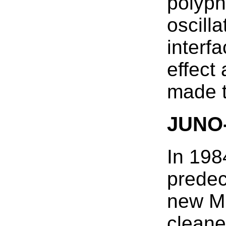
polyph
oscill
interf
effect
made t
JUNO
In 198
predec
new MI
cleane