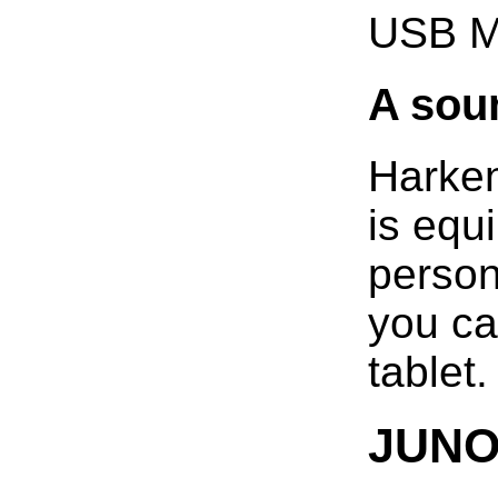
USB M
A sou
Harke
is equ
person
you ca
tablet.
JUNO