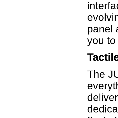
interf
evolvi
panel 
you to
Tactil
The JU
everyt
deliver
dedica