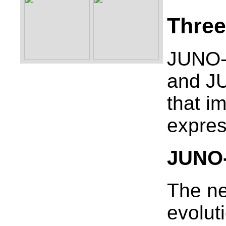
Three
JUNO-X
and JU
that i
expres
JUNO
The ne
evolut