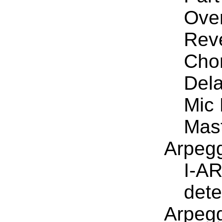
Over
Reve
Chor
Dela
Mic
Mas
Arpegg
I-AR
dete
Arpegg