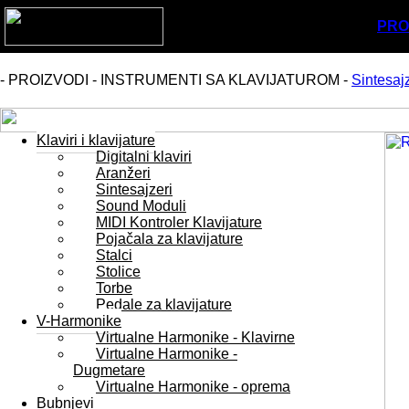
PRO
- PROIZVODI - INSTRUMENTI SA KLAVIJATUROM -
Sintesajz
Klaviri i klavijature
Digitalni klaviri
Aranžeri
Sintesajzeri
Sound Moduli
MIDI Kontroler Klavijature
Pojačala za klavijature
Stalci
Stolice
Torbe
Pedale za klavijature
V-Harmonike
Virtualne Harmonike - Klavirne
Virtualne Harmonike -
Dugmetare
Virtualne Harmonike - oprema
Bubnjevi