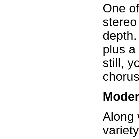
One of
stereo
depth.
plus a
still,
chorus
Modern
Along 
variet