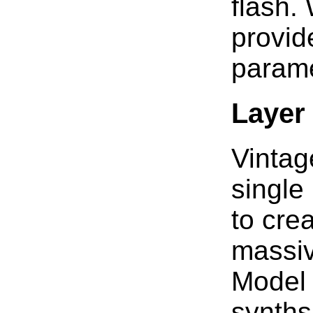
flash.
provid
parame
Layer 
Vintag
single
to cre
massiv
Model 
synths