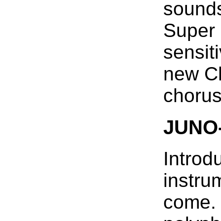
sounds
Super 
sensit
new Ch
chorus
JUNO
Introd
instru
come. 