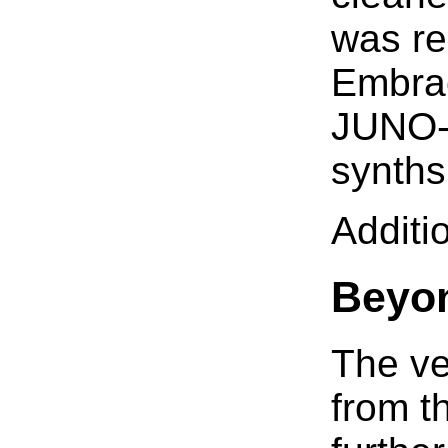
was re
Embrac
JUNO-1
synths 
Additi
Beyo
The ve
from t