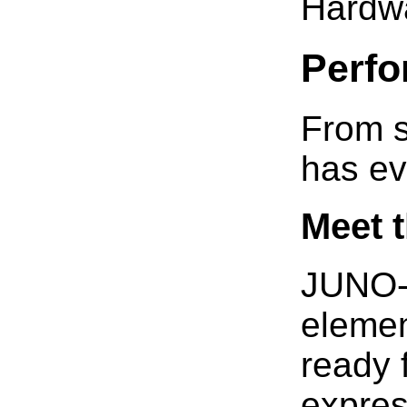
Hardw
Perfo
From s
has ev
Meet 
JUNO-X
elemen
ready f
expres