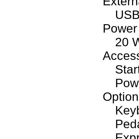
Exter
USB 
Power
20 
Access
Star
Pow
Option
Key
Peda
Expr