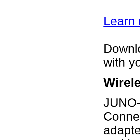
Learn 
Downlo
with y
Wirel
JUNO-X
Connec
adapte