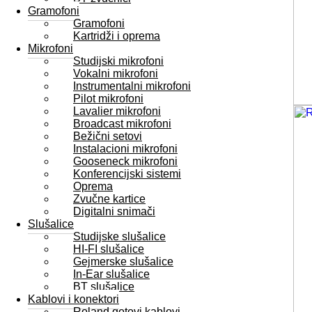
Gramofoni
Gramofoni
Kartridži i oprema
Mikrofoni
Studijski mikrofoni
Vokalni mikrofoni
Instrumentalni mikrofoni
Pilot mikrofoni
Lavalier mikrofoni
Broadcast mikrofoni
Bežični setovi
Instalacioni mikrofoni
Gooseneck mikrofoni
Konferencijski sistemi
Oprema
Zvučne kartice
Digitalni snimači
Slušalice
Studijske slušalice
HI-FI slušalice
Gejmerske slušalice
In-Ear slušalice
BT slušalice
Kablovi i konektori
Roland gotovi kablovi