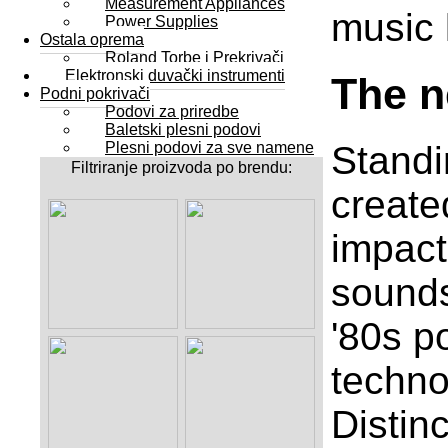
Measurement Appliances
music l
Power Supplies
Ostala oprema
Roland Torbe i Prekrivači
Elektronski duvački instrumenti
The n
Podni pokrivači
Podovi za priredbe
Baletski plesni podovi
Standi
Plesni podovi za sve namene
Filtriranje proizvoda po brendu:
create
impact
sounds
'80s p
techno
Distin