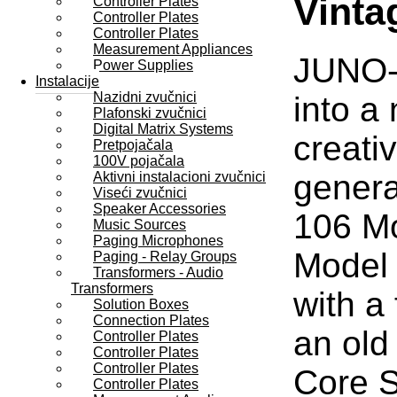
Vinta
Controller Plates
Controller Plates
Controller Plates
Measurement Appliances
JUNO-X
Power Supplies
Instalacije
Nazidni zvučnici
into a
Plafonski zvučnici
Digital Matrix Systems
creati
Pretpojačala
100V pojačala
genera
Aktivni instalacioni zvučnici
Viseći zvučnici
Speaker Accessories
106 Mo
Music Sources
Paging Microphones
Model 
Paging - Relay Groups
Transformers - Audio
Transformers
with a
Solution Boxes
Connection Plates
an old
Controller Plates
Controller Plates
Controller Plates
Core S
Controller Plates