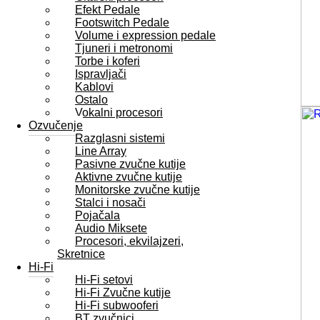
Efekt Pedale
Footswitch Pedale
Volume i expression pedale
Tjuneri i metronomi
Torbe i koferi
Ispravljači
Kablovi
Ostalo
Vokalni procesori
Ozvučenje
Razglasni sistemi
Line Array
Pasivne zvučne kutije
Aktivne zvučne kutije
Monitorske zvučne kutije
Stalci i nosači
Pojačala
Audio Miksete
Procesori, ekvilajzeri,
Skretnice
Hi-Fi
Hi-Fi setovi
Hi-Fi Zvučne kutije
Hi-Fi subwooferi
BT zvučnici