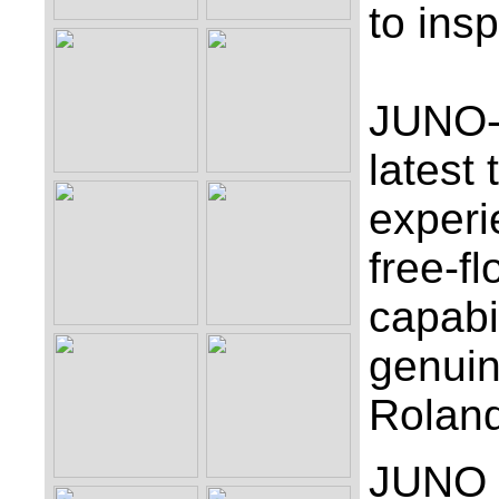
to ins
JUNO-X
latest
experi
free-fl
capabi
genuin
Roland
JUNO 