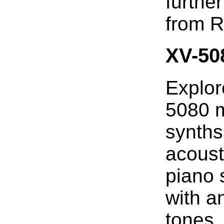
furthe
from R
XV-50
Explor
5080 m
synths
acoust
piano 
with a
tones,