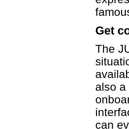
famous
Get c
The JU
situat
availa
also a
onboar
interf
can ev