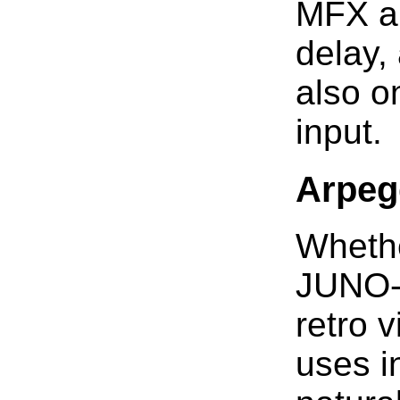
MFX an
delay,
also o
input.
Arpegg
Whethe
JUNO-X
retro 
uses i