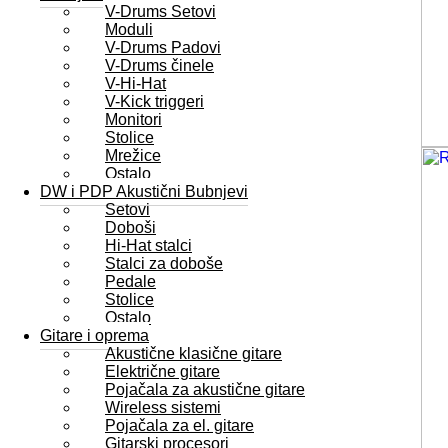
V-Drums Setovi
Moduli
V-Drums Padovi
V-Drums činele
V-Hi-Hat
V-Kick triggeri
Monitori
Stolice
Mrežice
Ostalo
DW i PDP Akustični Bubnjevi
Setovi
Doboši
Hi-Hat stalci
Stalci za doboše
Pedale
Stolice
Ostalo
Gitare i oprema
Akustične klasične gitare
Električne gitare
Pojačala za akustične gitare
Wireless sistemi
Pojačala za el. gitare
Gitarski procesori