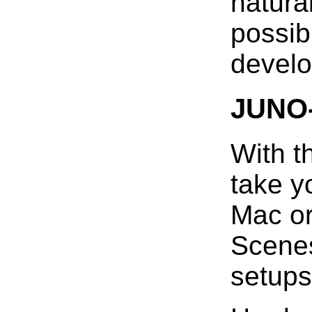
natura
possib
devel
JUNO-
With t
take y
Mac or
Scenes
setups