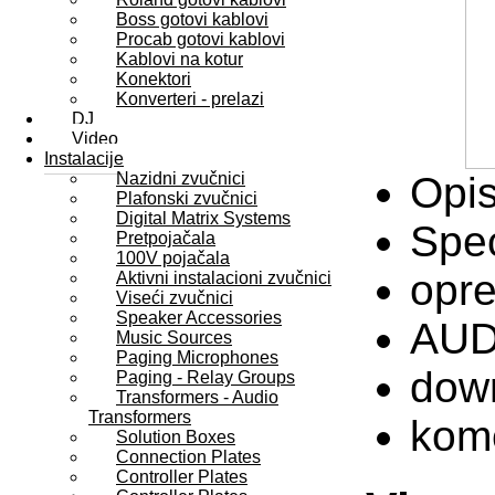
Boss gotovi kablovi
Procab gotovi kablovi
Kablovi na kotur
Konektori
Konverteri - prelazi
DJ
Video
Instalacije
Nazidni zvučnici
Opi
Plafonski zvučnici
Digital Matrix Systems
Spec
Pretpojačala
100V pojačala
opr
Aktivni instalacioni zvučnici
Viseći zvučnici
Speaker Accessories
AUD
Music Sources
Paging Microphones
dow
Paging - Relay Groups
Transformers - Audio
Transformers
kome
Solution Boxes
Connection Plates
Controller Plates