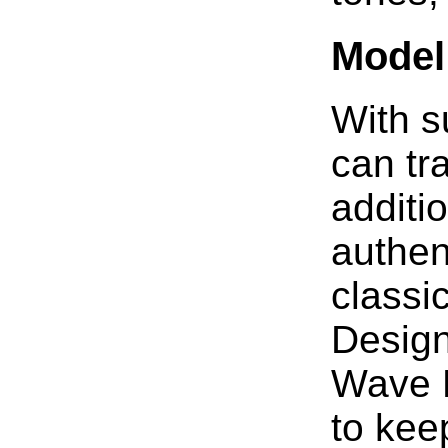
Model
With s
can tr
additi
authen
classi
Design
Wave 
to kee