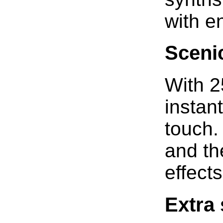
with e
Scenic
With 2
instan
touch.
and th
effect
Extra 