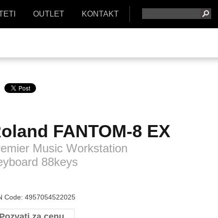
TETI
OUTLET
KONTAKT
oland
FANTOM-8 EX
emier Music Workstation
eyboard 88keys
 Code: 4957054522025
Pozvati za cenu