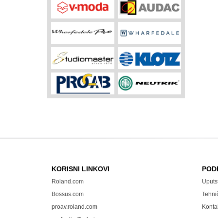
KORISNI LINKOVI
POD
Roland.com
Uputs
Bossus.com
Tehni
proav.roland.com
Konta