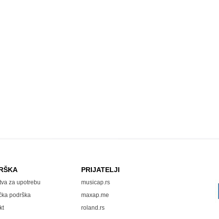
RŠKA
PRIJATELJI
tva za upotrebu
musicap.rs
čka podrška
maxap.me
kt
roland.rs