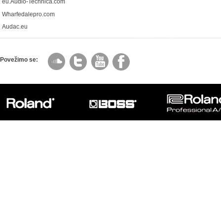
eu.Audio-Technica.com
Wharfedalepro.com
Audac.eu
Povežimo se: