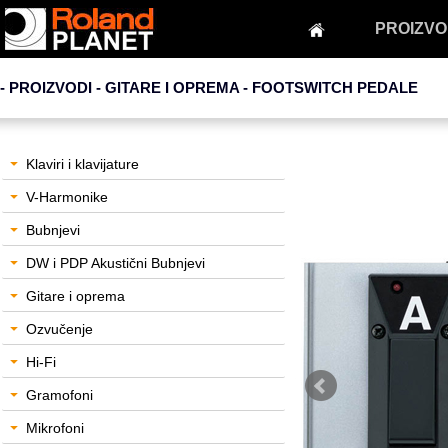
PROIZVO
- PROIZVODI - GITARE I OPREMA -
FOOTSWITCH PEDALE
Klaviri i klavijature
V-Harmonike
Bubnjevi
DW i PDP Akustični Bubnjevi
Gitare i oprema
Ozvučenje
Hi-Fi
Gramofoni
Mikrofoni