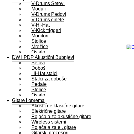
V-Drums Setovi
Moduli
V-Drums Padovi
V-Drums činele
V-Hi-Hat
V-Kick triggeri
Monitori
Stolice
Mrežice
Ostalo
DW i PDP Akustični Bubnjevi
Setovi
Doboši
Hi-Hat stalci
Stalci za doboše
Pedale
Stolice
Ostalo
Gitare i oprema
Akustične klasične gitare
Električne gitare
Pojačala za akustične gitare
Wireless sistemi
Pojačala za el. gitare
Gitarski procesori