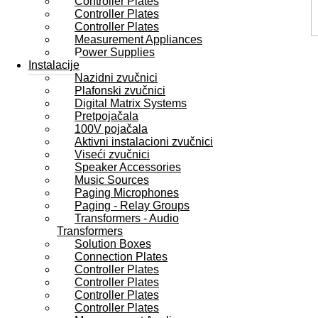
Controller Plates
Controller Plates
Controller Plates
Measurement Appliances
Power Supplies
Instalacije
Nazidni zvučnici
Plafonski zvučnici
Digital Matrix Systems
Pretpojačala
100V pojačala
Aktivni instalacioni zvučnici
Viseći zvučnici
Speaker Accessories
Music Sources
Paging Microphones
Paging - Relay Groups
Transformers - Audio
Transformers
Solution Boxes
Connection Plates
Controller Plates
Controller Plates
Controller Plates
Controller Plates