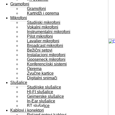
Gramofoni
Gramofoni
Kartridži i oprema
Mikrofoni
Studijski mikrofoni
Vokalni mikrofoni
Instrumentalni mikrofoni
Pilot mikrofoni
Lavalier mikrofoni
Broadcast mikrofoni
Bežični setovi
Instalacioni mikrofoni
Gooseneck mikrofoni
Konferencijski sistemi
Oprema
Zvučne kartice
Digitalni snimači
Slušalice
Studijske slušalice
HI-FI slušalice
Gejmerske slušalice
In-Ear slušalice
BT slušalice
Kablovi i konektori
Roland gotovi kablovi