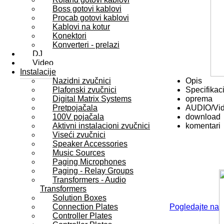
Boss gotovi kablovi
Procab gotovi kablovi
Kablovi na kotur
Konektori
Konverteri - prelazi
DJ
Video
Instalacije
Nazidni zvučnici
Opis
Plafonski zvučnici
Specifikaci
Digital Matrix Systems
oprema
Pretpojačala
AUDIO/Vi
100V pojačala
download
Aktivni instalacioni zvučnici
komentari
Viseći zvučnici
Speaker Accessories
Music Sources
Paging Microphones
Paging - Relay Groups
Transformers - Audio
Transformers
Solution Boxes
Connection Plates
Pogledajte na
Controller Plates