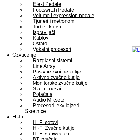
Efekt Pedale
Footswitch Pedale
Volume i expression pedale
Tjuneri i metronomi
Torbe i koferi
Ispravljači
Kablovi
Ostalo
Vokalni procesori
Ozvučenje
Razglasni sistemi
Line Array
Pasivne zvučne kutije
Aktivne zvučne kutije
Monitorske zvučne kutije
Stalci i nosači
Pojačala
Audio Miksete
Procesori, ekvilajzeri,
Skretnice
Hi-Fi
Hi-Fi setovi
Hi-Fi Zvučne kutije
Hi-Fi subwooferi
BT zvučnici