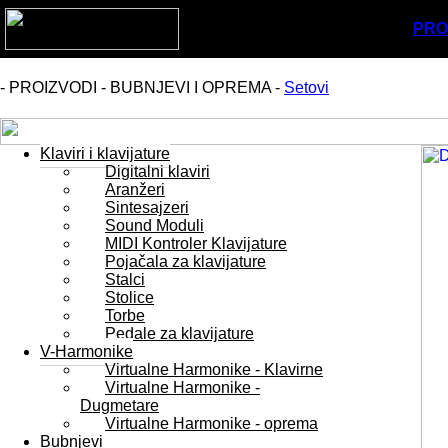
PRO
- PROIZVODI - BUBNJEVI I OPREMA -
Setovi
Klaviri i klavijature
Digitalni klaviri
Aranžeri
Sintesajzeri
Sound Moduli
MIDI Kontroler Klavijature
Pojačala za klavijature
Stalci
Stolice
Torbe
Pedale za klavijature
V-Harmonike
Virtualne Harmonike - Klavirne
Virtualne Harmonike -
Dugmetare
Virtualne Harmonike - oprema
Bubnjevi