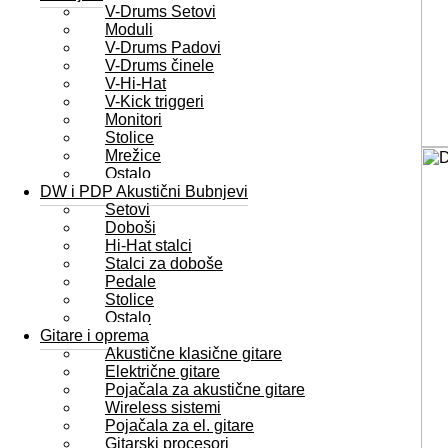
V-Drums Setovi
Moduli
V-Drums Padovi
V-Drums činele
V-Hi-Hat
V-Kick triggeri
Monitori
Stolice
Mrežice
Ostalo
DW i PDP Akustični Bubnjevi
Setovi
Doboši
Hi-Hat stalci
Stalci za doboše
Pedale
Stolice
Ostalo
Gitare i oprema
Akustične klasične gitare
Električne gitare
Pojačala za akustične gitare
Wireless sistemi
Pojačala za el. gitare
Gitarski procesori