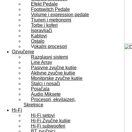
Efekt Pedale
Footswitch Pedale
Volume i expression pedale
Tjuneri i metronomi
Torbe i koferi
Ispravljači
Kablovi
Ostalo
Vokalni procesori
Ozvučenje
Razglasni sistemi
Line Array
Pasivne zvučne kutije
Aktivne zvučne kutije
Monitorske zvučne kutije
Stalci i nosači
Pojačala
Audio Miksete
Procesori, ekvilajzeri,
Skretnice
Hi-Fi
Hi-Fi setovi
Hi-Fi Zvučne kutije
Hi-Fi subwooferi
BT zvučnici