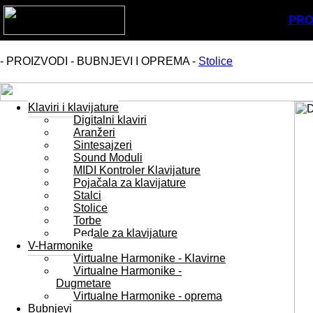
PRO
- PROIZVODI - BUBNJEVI I OPREMA -
Stolice
Klaviri i klavijature
Digitalni klaviri
Aranžeri
Sintesajzeri
Sound Moduli
MIDI Kontroler Klavijature
Pojačala za klavijature
Stalci
Stolice
Torbe
Pedale za klavijature
V-Harmonike
Virtualne Harmonike - Klavirne
Virtualne Harmonike -
Dugmetare
Virtualne Harmonike - oprema
Bubnjevi