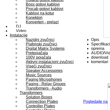
Boss gotovi kablovi
Procab gotovi kablovi
Kablovi na kotur
Konektori
Konverteri - prelazi
DJ
Video
Instalacije
Nazidni zvučnici
Opis
Plafonski zvučnici
Specifikaci
Digital Matrix Systems
oprema
Pretpojačala
AUDIO/Vi
100V pojačala
download
Aktivni instalacioni zvučnici
komentari
Viseći zvučnici
Speaker Accessories
Music Sources
Paging Microphones
Paging - Relay Groups
Transformers - Audio
Transformers
Solution Boxes
Connection Plates
Pogledajte na
Controller Plates