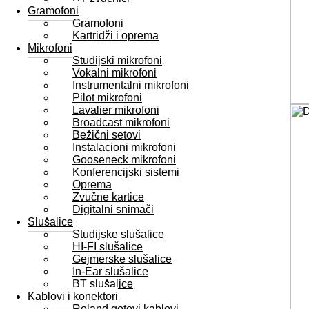
Gramofoni
Gramofoni
Kartridži i oprema
Mikrofoni
Studijski mikrofoni
Vokalni mikrofoni
Instrumentalni mikrofoni
Pilot mikrofoni
Lavalier mikrofoni
Broadcast mikrofoni
Bežični setovi
Instalacioni mikrofoni
Gooseneck mikrofoni
Konferencijski sistemi
Oprema
Zvučne kartice
Digitalni snimači
Slušalice
Studijske slušalice
HI-FI slušalice
Gejmerske slušalice
In-Ear slušalice
BT slušalice
Kablovi i konektori
Roland gotovi kablovi