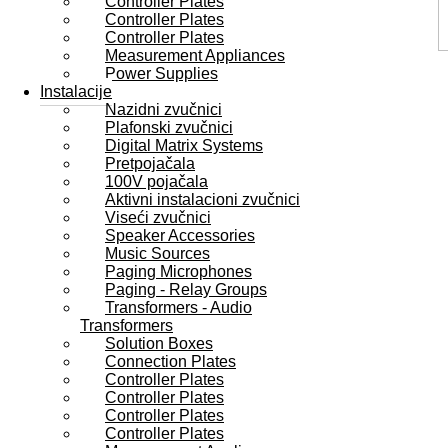
Controller Plates
Controller Plates
Controller Plates
Measurement Appliances
Power Supplies
Instalacije
Nazidni zvučnici
Plafonski zvučnici
Digital Matrix Systems
Pretpojačala
100V pojačala
Aktivni instalacioni zvučnici
Viseći zvučnici
Speaker Accessories
Music Sources
Paging Microphones
Paging - Relay Groups
Transformers - Audio
Transformers
Solution Boxes
Connection Plates
Controller Plates
Controller Plates
Controller Plates
Controller Plates