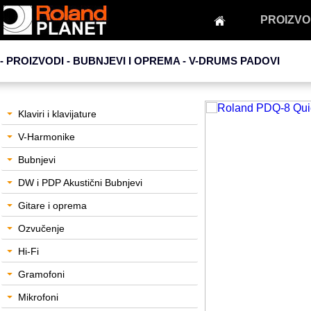
PROIZVO
- PROIZVODI - BUBNJEVI I OPREMA -
V-DRUMS PADOVI
Klaviri i klavijature
V-Harmonike
Bubnjevi
DW i PDP Akustični Bubnjevi
Gitare i oprema
Ozvučenje
Hi-Fi
Gramofoni
Mikrofoni