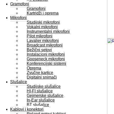
Gramofoni
Gramofoni
Kartridži i oprema
Mikrofoni
Studijski mikrofoni
Vokalni mikrofoni
Instrumentalni mikrofoni
Pilot mikrofoni
Lavalier mikrofoni
Broadcast mikrofoni
Bežični setovi
Instalacioni mikrofoni
Gooseneck mikrofoni
Konferencijski sistemi
Oprema
Zvučne kartice
Digitalni snimači
Slušalice
Studijske slušalice
HI-FI slušalice
Gejmerske slušalice
In-Ear slušalice
BT slušalice
Kablovi i konektori
Roland gotovi kablovi