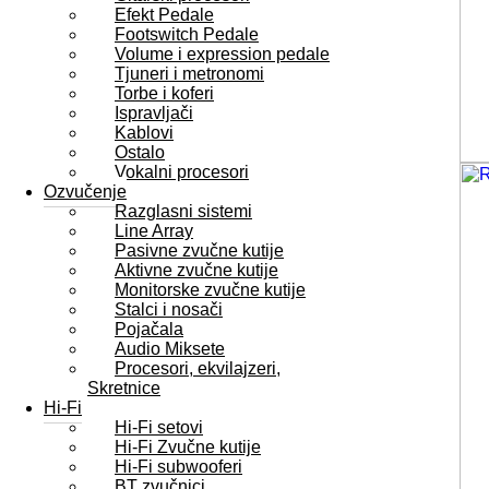
Efekt Pedale
Footswitch Pedale
Volume i expression pedale
Tjuneri i metronomi
Torbe i koferi
Ispravljači
Kablovi
Ostalo
Vokalni procesori
Ozvučenje
Razglasni sistemi
Line Array
Pasivne zvučne kutije
Aktivne zvučne kutije
Monitorske zvučne kutije
Stalci i nosači
Pojačala
Audio Miksete
Procesori, ekvilajzeri,
Skretnice
Hi-Fi
Hi-Fi setovi
Hi-Fi Zvučne kutije
Hi-Fi subwooferi
BT zvučnici