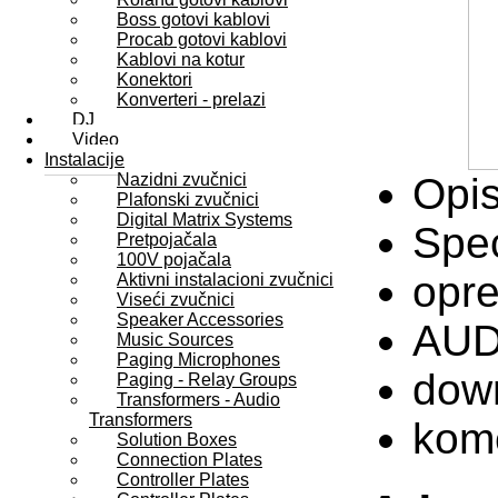
Boss gotovi kablovi
Procab gotovi kablovi
Kablovi na kotur
Konektori
Konverteri - prelazi
DJ
Video
Instalacije
Nazidni zvučnici
Opi
Plafonski zvučnici
Digital Matrix Systems
Spec
Pretpojačala
100V pojačala
opr
Aktivni instalacioni zvučnici
Viseći zvučnici
Speaker Accessories
AUD
Music Sources
Paging Microphones
dow
Paging - Relay Groups
Transformers - Audio
Transformers
kome
Solution Boxes
Connection Plates
Controller Plates