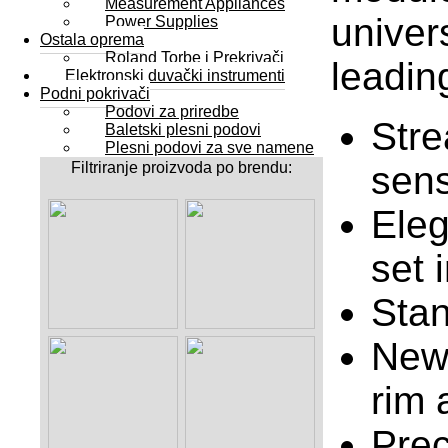
Measurement Appliances
univer
Power Supplies
Ostala oprema
Roland Torbe i Prekrivači
leadin
Elektronski duvački instrumenti
Podni pokrivači
Podovi za priredbe
Stre
Baletski plesni podovi
Plesni podovi za sve namene
sens
Filtriranje proizvoda po brendu:
Eleg
set 
Stan
New 
rim 
Prec