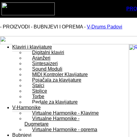
PRO
- PROIZVODI - BUBNJEVI I OPREMA -
V-Drums Padovi
Klaviri i klavijature
Digitalni klaviri
Aranžeri
Sintesajzeri
Sound Moduli
MIDI Kontroler Klavijature
Pojačala za klavijature
Stalci
Stolice
Torbe
Pedale za klavijature
V-Harmonike
Virtualne Harmonike - Klavirne
Virtualne Harmonike -
Dugmetare
Virtualne Harmonike - oprema
Bubnjevi