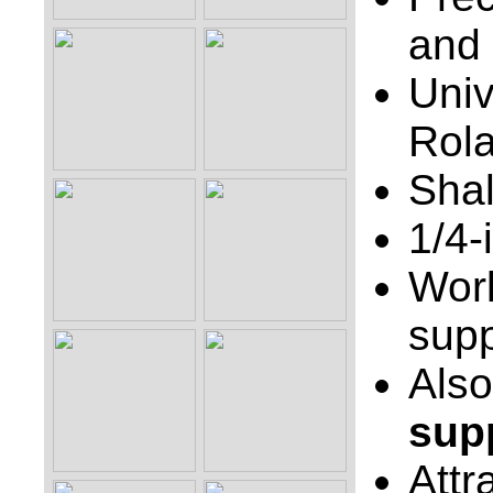
and 
Univ
Rola
Shal
1/4-
Work
supp
Also
sup
Attr