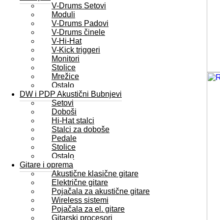
V-Drums Setovi
Moduli
V-Drums Padovi
V-Drums činele
V-Hi-Hat
V-Kick triggeri
Monitori
Stolice
Mrežice
Ostalo
DW i PDP Akustični Bubnjevi
Setovi
Doboši
Hi-Hat stalci
Stalci za doboše
Pedale
Stolice
Ostalo
Gitare i oprema
Akustične klasične gitare
Električne gitare
Pojačala za akustične gitare
Wireless sistemi
Pojačala za el. gitare
Gitarski procesori