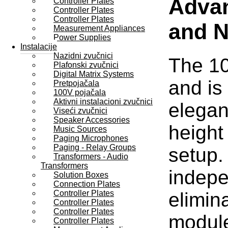
Advan
Controller Plates
Controller Plates
Controller Plates
and N
Measurement Appliances
Power Supplies
Instalacije
Nazidni zvučnici
The 10
Plafonski zvučnici
Digital Matrix Systems
and is
Pretpojačala
100V pojačala
Aktivni instalacioni zvučnici
elegan
Viseći zvučnici
Speaker Accessories
height
Music Sources
Paging Microphones
Paging - Relay Groups
setup.
Transformers - Audio
Transformers
indepe
Solution Boxes
Connection Plates
elimin
Controller Plates
Controller Plates
Controller Plates
module
Controller Plates