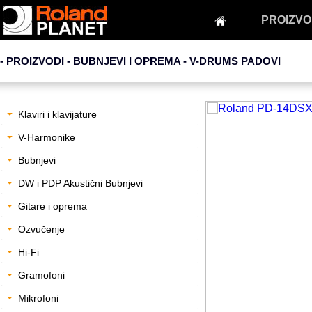
PROIZVO
- PROIZVODI - BUBNJEVI I OPREMA -
V-DRUMS PADOVI
Klaviri i klavijature
V-Harmonike
Bubnjevi
DW i PDP Akustični Bubnjevi
Gitare i oprema
Ozvučenje
Hi-Fi
Gramofoni
Mikrofoni