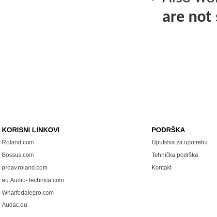
are not 
KORISNI LINKOVI
PODRŠKA
Roland.com
Uputstva za upotrebu
Bossus.com
Tehnička podrška
proav.roland.com
Kontakt
eu.Audio-Technica.com
Wharfedalepro.com
Audac.eu