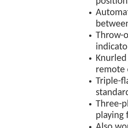
position
Automat
between
Throw-of
indicato
Knurled
remote c
Triple-f
standar
Three-p
playing 
Also wo