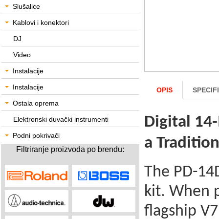
Slušalice
Kablovi i konektori
DJ
Video
Instalacije
Instalacije
OPIS
SPECIF
Ostala oprema
Digital 14
Elektronski duvački instrumenti
Podni pokrivači
a Traditio
Filtriranje proizvoda po brendu:
The PD-14D
kit. When p
flagship V