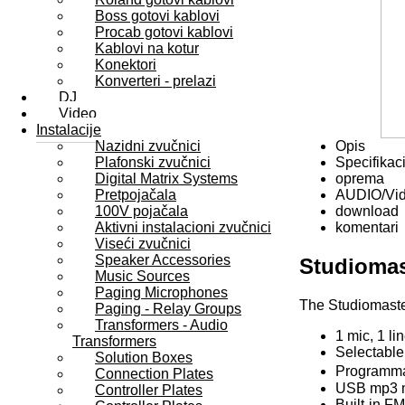
Boss gotovi kablovi
Procab gotovi kablovi
Kablovi na kotur
Konektori
Konverteri - prelazi
DJ
Video
Instalacije
Nazidni zvučnici
Opis
Plafonski zvučnici
Specifikaci
Digital Matrix Systems
oprema
Pretpojačala
AUDIO/Vi
100V pojačala
download
Aktivni instalacioni zvučnici
komentari
Viseći zvučnici
Speaker Accessories
Studiomas
Music Sources
Paging Microphones
The Studiomaste
Paging - Relay Groups
Transformers - Audio
1 mic, 1 l
Transformers
Selectable
Solution Boxes
Programma
Connection Plates
USB mp3 m
Controller Plates
Built-in FM