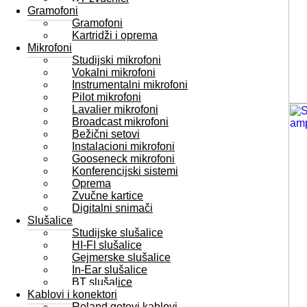
Gramofoni
Gramofoni
Kartridži i oprema
Mikrofoni
Studijski mikrofoni
Vokalni mikrofoni
Instrumentalni mikrofoni
Pilot mikrofoni
Lavalier mikrofoni
Broadcast mikrofoni
Bežični setovi
Instalacioni mikrofoni
Gooseneck mikrofoni
Konferencijski sistemi
Oprema
Zvučne kartice
Digitalni snimači
Slušalice
Studijske slušalice
HI-FI slušalice
Gejmerske slušalice
In-Ear slušalice
BT slušalice
Kablovi i konektori
Roland gotovi kablovi