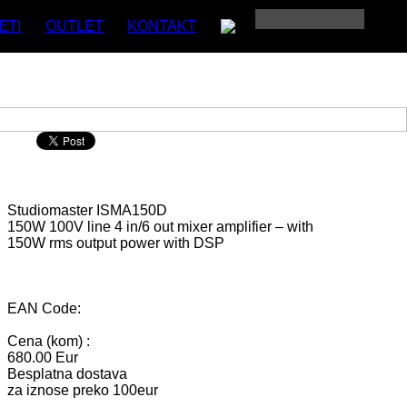
ETI
OUTLET
KONTAKT
Studiomaster
ISMA150D
150W 100V line 4 in/6 out mixer amplifier – with
150W rms output power with DSP
EAN Code:
Cena (kom) :
680.00 Eur
Besplatna dostava
za iznose preko 100eur