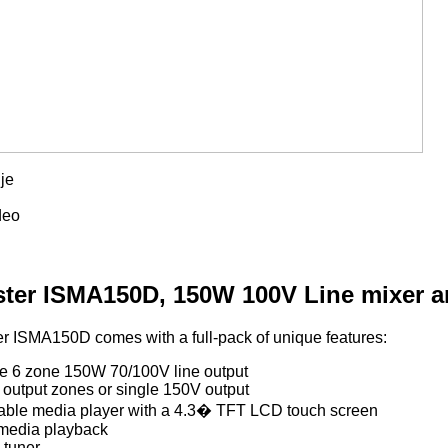
je
deo
ter ISMA150D, 150W 100V Line mixer a
r ISMA150D comes with a full-pack of unique features:
ine 6 zone 150W 70/100V line output
 output zones or single 150V output
ble media player with a 4.3� TFT LCD touch screen
edia playback
 tuner