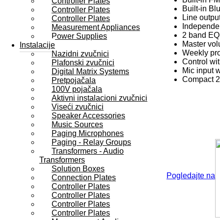
Controller Plates
Built-in B
Controller Plates
Line outpu
Controller Plates
Independen
Measurement Appliances
2 band EQ
Power Supplies
Master vo
Instalacije
Weekly pro
Nazidni zvučnici
Control wi
Plafonski zvučnici
Mic input w
Digital Matrix Systems
Compact 2
Pretpojačala
100V pojačala
Aktivni instalacioni zvučnici
Viseći zvučnici
Speaker Accessories
Music Sources
Paging Microphones
Paging - Relay Groups
Transformers - Audio
Transformers
Solution Boxes
Pogledajte na
Connection Plates
Controller Plates
Controller Plates
Controller Plates
Controller Plates