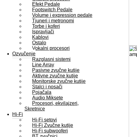
Efekt Pedale
Footswitch Pedale
Volume i expression pedale
Tjuneri i metronomi
Torbe i koferi
Ispravljači
Kablovi
Ostalo
Vokalni procesori
Ozvučenje
Razglasni sistemi
Line Array
Pasivne zvučne kutije
Aktivne zvučne kutije
Monitorske zvučne kutije
Stalci i nosači
Pojačala
Audio Miksete
Procesori, ekvilajzeri,
Skretnice
Hi-Fi
Hi-Fi setovi
Hi-Fi Zvučne kutije
Hi-Fi subwooferi
BT zvučnici