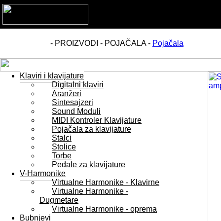
- PROIZVODI - POJAČALA -
Pojačala
Klaviri i klavijature
Digitalni klaviri
Aranžeri
Sintesajzeri
Sound Moduli
MIDI Kontroler Klavijature
Pojačala za klavijature
Stalci
Stolice
Torbe
Pedale za klavijature
V-Harmonike
Virtualne Harmonike - Klavirne
Virtualne Harmonike -
Dugmetare
Virtualne Harmonike - oprema
Bubnjevi