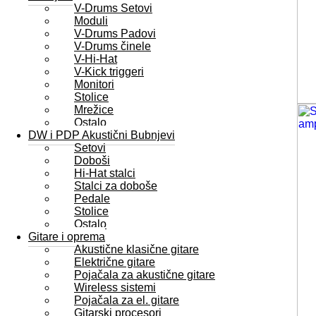
V-Drums Setovi
Moduli
V-Drums Padovi
V-Drums činele
V-Hi-Hat
V-Kick triggeri
Monitori
Stolice
Mrežice
Ostalo
DW i PDP Akustični Bubnjevi
Setovi
Doboši
Hi-Hat stalci
Stalci za doboše
Pedale
Stolice
Ostalo
Gitare i oprema
Akustične klasične gitare
Električne gitare
Pojačala za akustične gitare
Wireless sistemi
Pojačala za el. gitare
Gitarski procesori