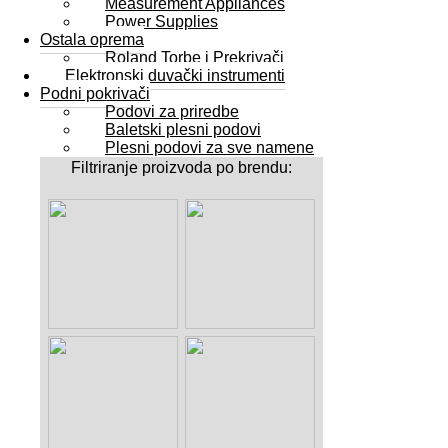
Measurement Appliances
Power Supplies
Ostala oprema
Roland Torbe i Prekrivači
Elektronski duvački instrumenti
Podni pokrivači
Podovi za priredbe
Baletski plesni podovi
Plesni podovi za sve namene
Filtriranje proizvoda po brendu: