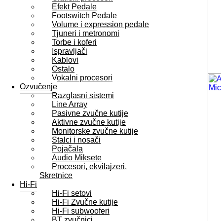
Efekt Pedale
Footswitch Pedale
Volume i expression pedale
Tjuneri i metronomi
Torbe i koferi
Ispravljači
Kablovi
Ostalo
Vokalni procesori
Ozvučenje
Razglasni sistemi
Line Array
Pasivne zvučne kutije
Aktivne zvučne kutije
Monitorske zvučne kutije
Stalci i nosači
Pojačala
Audio Miksete
Procesori, ekvilajzeri,
Skretnice
Hi-Fi
Hi-Fi setovi
Hi-Fi Zvučne kutije
Hi-Fi subwooferi
BT zvučnici