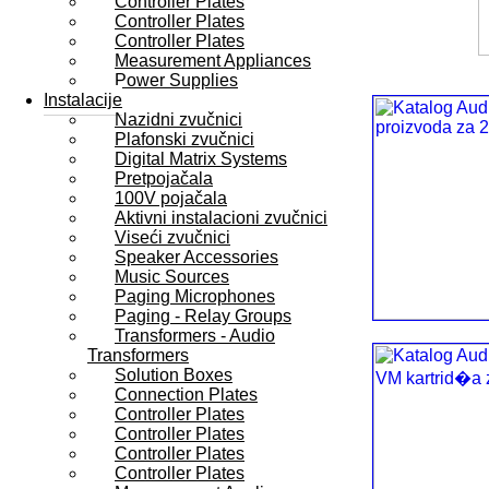
Controller Plates
Controller Plates
Controller Plates
Measurement Appliances
Power Supplies
Instalacije
Nazidni zvučnici
Plafonski zvučnici
Digital Matrix Systems
Pretpojačala
100V pojačala
Aktivni instalacioni zvučnici
Viseći zvučnici
Speaker Accessories
Music Sources
Paging Microphones
Paging - Relay Groups
Transformers - Audio
Transformers
Solution Boxes
Connection Plates
Controller Plates
Controller Plates
Controller Plates
Controller Plates