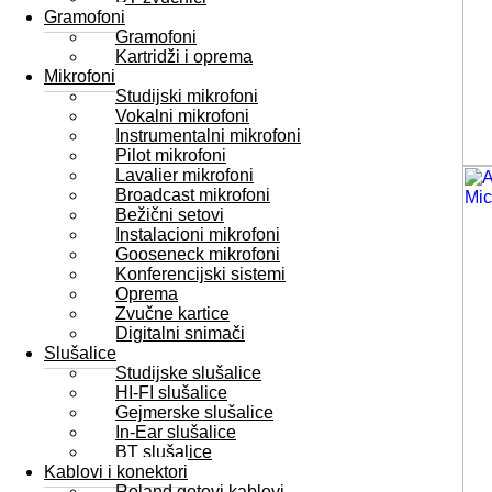
Gramofoni
Gramofoni
Kartridži i oprema
Mikrofoni
Studijski mikrofoni
Vokalni mikrofoni
Instrumentalni mikrofoni
Pilot mikrofoni
Lavalier mikrofoni
Broadcast mikrofoni
Bežični setovi
Instalacioni mikrofoni
Gooseneck mikrofoni
Konferencijski sistemi
Oprema
Zvučne kartice
Digitalni snimači
Slušalice
Studijske slušalice
HI-FI slušalice
Gejmerske slušalice
In-Ear slušalice
BT slušalice
Kablovi i konektori
Roland gotovi kablovi