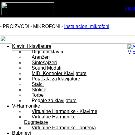
PRO
- PROIZVODI - MIKROFONI -
Instalacioni mikrofoni
Klaviri i klavijature
Digitalni klaviri
Aranžeri
Sintesajzeri
Sound Moduli
MIDI Kontroler Klavijature
Pojačala za klavijature
Stalci
Stolice
Torbe
Pedale za klavijature
V-Harmonike
Virtualne Harmonike - Klavirne
Virtualne Harmonike -
Dugmetare
Virtualne Harmonike - oprema
Bubnjevi