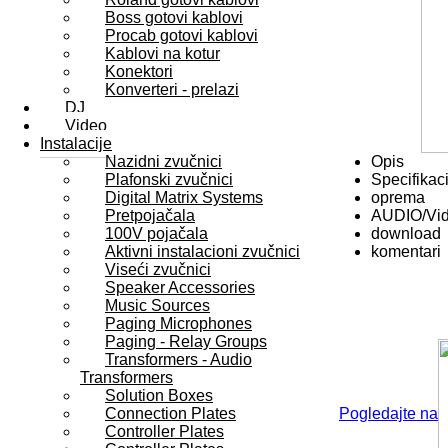
Boss gotovi kablovi
Procab gotovi kablovi
Kablovi na kotur
Konektori
Konverteri - prelazi
DJ
Video
Instalacije
Nazidni zvučnici
Opis
Plafonski zvučnici
Specifikaci
Digital Matrix Systems
oprema
Pretpojačala
AUDIO/Vi
100V pojačala
download
Aktivni instalacioni zvučnici
komentari
Viseći zvučnici
Speaker Accessories
Music Sources
Paging Microphones
Paging - Relay Groups
Transformers - Audio
Transformers
Solution Boxes
Connection Plates
Pogledajte na
Controller Plates