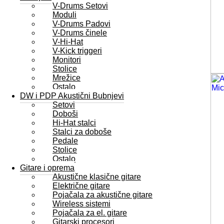
V-Drums Setovi
Moduli
V-Drums Padovi
V-Drums činele
V-Hi-Hat
V-Kick triggeri
Monitori
Stolice
Mrežice
Ostalo
DW i PDP Akustični Bubnjevi
Setovi
Doboši
Hi-Hat stalci
Stalci za doboše
Pedale
Stolice
Ostalo
Gitare i oprema
Akustične klasične gitare
Električne gitare
Pojačala za akustične gitare
Wireless sistemi
Pojačala za el. gitare
Gitarski procesori