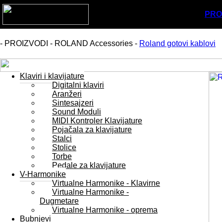
PRO
- PROIZVODI - ROLAND Accessories -
Roland gotovi kablovi
Klaviri i klavijature
Digitalni klaviri
Aranžeri
Sintesajzeri
Sound Moduli
MIDI Kontroler Klavijature
Pojačala za klavijature
Stalci
Stolice
Torbe
Pedale za klavijature
V-Harmonike
Virtualne Harmonike - Klavirne
Virtualne Harmonike -
Dugmetare
Virtualne Harmonike - oprema
Bubnjevi