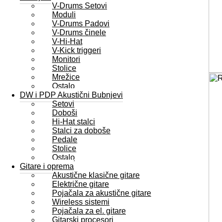
V-Drums Setovi
Moduli
V-Drums Padovi
V-Drums činele
V-Hi-Hat
V-Kick triggeri
Monitori
Stolice
Mrežice
Ostalo
DW i PDP Akustični Bubnjevi
Setovi
Doboši
Hi-Hat stalci
Stalci za doboše
Pedale
Stolice
Ostalo
Gitare i oprema
Akustične klasične gitare
Električne gitare
Pojačala za akustične gitare
Wireless sistemi
Pojačala za el. gitare
Gitarski procesori