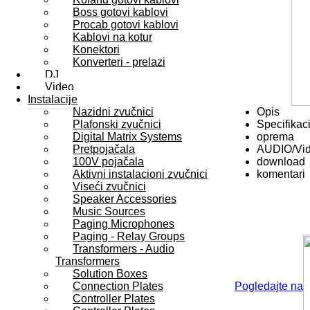
Boss gotovi kablovi
Procab gotovi kablovi
Kablovi na kotur
Konektori
Konverteri - prelazi
DJ
Video
Instalacije
Nazidni zvučnici
Opis
Plafonski zvučnici
Specifikaci
Digital Matrix Systems
oprema
Pretpojačala
AUDIO/Vi
100V pojačala
download
Aktivni instalacioni zvučnici
komentari
Viseći zvučnici
Speaker Accessories
Music Sources
Paging Microphones
Paging - Relay Groups
Transformers - Audio
Transformers
Solution Boxes
Connection Plates
Pogledajte na
Controller Plates