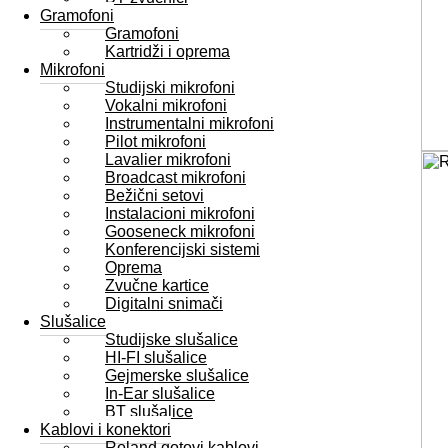
Gramofoni
Gramofoni
Kartridži i oprema
Mikrofoni
Studijski mikrofoni
Vokalni mikrofoni
Instrumentalni mikrofoni
Pilot mikrofoni
Lavalier mikrofoni
Broadcast mikrofoni
Bežični setovi
Instalacioni mikrofoni
Gooseneck mikrofoni
Konferencijski sistemi
Oprema
Zvučne kartice
Digitalni snimači
Slušalice
Studijske slušalice
HI-FI slušalice
Gejmerske slušalice
In-Ear slušalice
BT slušalice
Kablovi i konektori
Roland gotovi kablovi