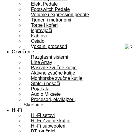
Efekt Pedale
Footswitch Pedale
Volume i expression pedale
Tjuneri i metronomi
Torbe i koferi
Ispravljači
Kablovi
Ostalo
Vokalni procesori
Ozvučenje
Razglasni sistemi
Line Array
Pasivne zvučne kutije
Aktivne zvučne kutije
Monitorske zvučne kutije
Stalci i nosači
Pojačala
Audio Miksete
Procesori, ekvilajzeri,
Skretnice
Hi-Fi
Hi-Fi setovi
Hi-Fi Zvučne kutije
Hi-Fi subwooferi
BT zvučnici