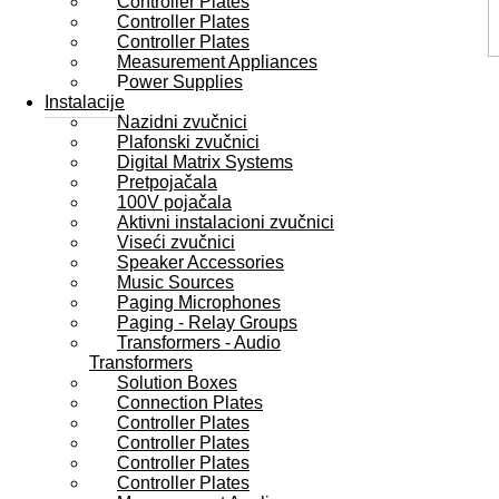
Controller Plates
Controller Plates
Controller Plates
Measurement Appliances
Power Supplies
Instalacije
Nazidni zvučnici
Plafonski zvučnici
Digital Matrix Systems
Pretpojačala
100V pojačala
Aktivni instalacioni zvučnici
Viseći zvučnici
Speaker Accessories
Music Sources
Paging Microphones
Paging - Relay Groups
Transformers - Audio
Transformers
Solution Boxes
Connection Plates
Controller Plates
Controller Plates
Controller Plates
Controller Plates