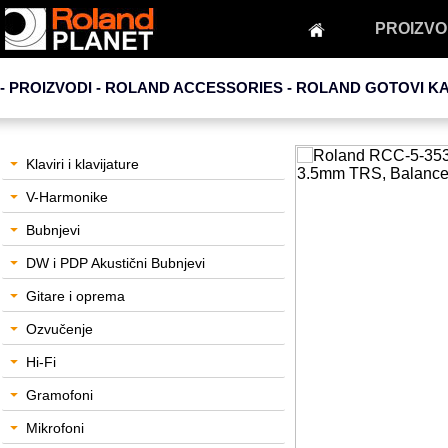
PROIZVO
- PROIZVODI - ROLAND ACCESSORIES -
ROLAND GOTOVI K
Klaviri i klavijature
V-Harmonike
Bubnjevi
DW i PDP Akustični Bubnjevi
Gitare i oprema
Ozvučenje
Hi-Fi
Gramofoni
Mikrofoni