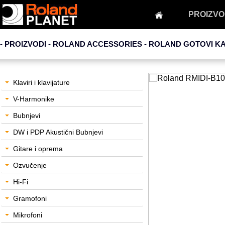
PROIZVO
- PROIZVODI - ROLAND ACCESSORIES -
ROLAND GOTOVI K
Klaviri i klavijature
V-Harmonike
Bubnjevi
DW i PDP Akustični Bubnjevi
Gitare i oprema
Ozvučenje
Hi-Fi
Gramofoni
Mikrofoni