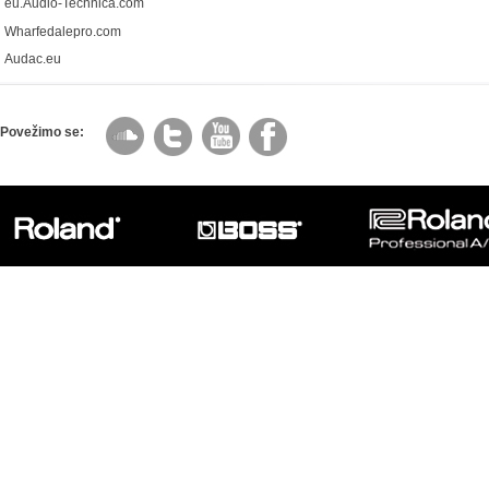
eu.Audio-Technica.com
Wharfedalepro.com
Audac.eu
Povežimo se: