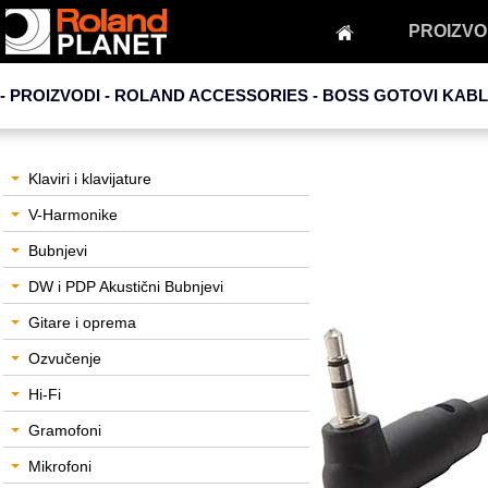
PROIZVO
- PROIZVODI - ROLAND ACCESSORIES -
BOSS GOTOVI KABL
Klaviri i klavijature
V-Harmonike
Bubnjevi
DW i PDP Akustični Bubnjevi
Gitare i oprema
Ozvučenje
Hi-Fi
Gramofoni
Mikrofoni