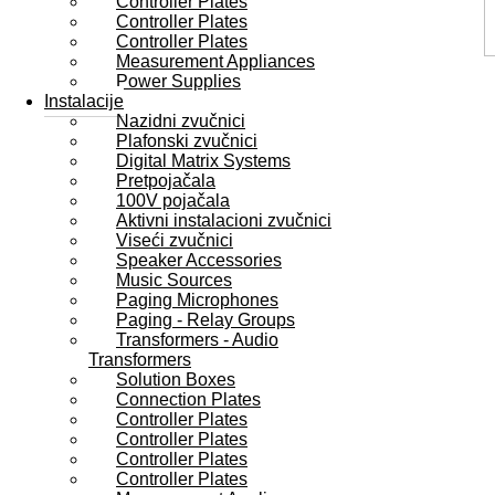
Controller Plates
Controller Plates
Controller Plates
Measurement Appliances
Power Supplies
Instalacije
Nazidni zvučnici
Plafonski zvučnici
Digital Matrix Systems
Pretpojačala
100V pojačala
Aktivni instalacioni zvučnici
Viseći zvučnici
Speaker Accessories
Music Sources
Paging Microphones
Paging - Relay Groups
Transformers - Audio
Transformers
Solution Boxes
Connection Plates
Controller Plates
Controller Plates
Controller Plates
Controller Plates