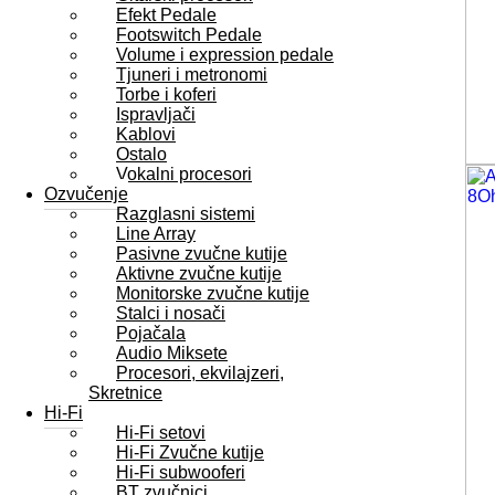
Efekt Pedale
Footswitch Pedale
Volume i expression pedale
Tjuneri i metronomi
Torbe i koferi
Ispravljači
Kablovi
Ostalo
Vokalni procesori
Ozvučenje
Razglasni sistemi
Line Array
Pasivne zvučne kutije
Aktivne zvučne kutije
Monitorske zvučne kutije
Stalci i nosači
Pojačala
Audio Miksete
Procesori, ekvilajzeri,
Skretnice
Hi-Fi
Hi-Fi setovi
Hi-Fi Zvučne kutije
Hi-Fi subwooferi
BT zvučnici