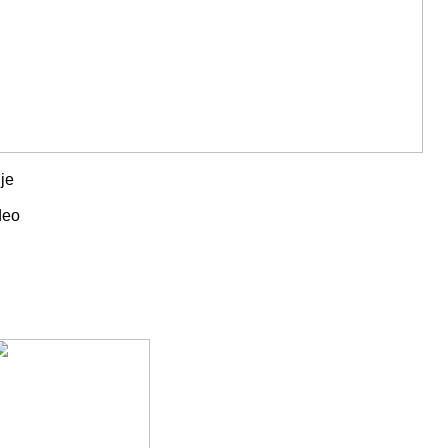
je
deo