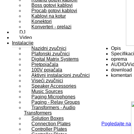
Boss gotovi kablovi
Procab gotovi kablovi
Kablovi na kotur
Konektori
Konverteri - prelazi
DJ
Video
Instalacije
Nazidni zvučnici
Opis
Plafonski zvučnici
Specifikaci
Digital Matrix Systems
oprema
Pretpojačala
AUDIO/Vi
100V pojačala
download
Aktivni instalacioni zvučnici
komentari
Viseći zvučnici
Speaker Accessories
Music Sources
Paging Microphones
Paging - Relay Groups
Transformers - Audio
Transformers
Solution Boxes
Connection Plates
Pogledajte na
Controller Plates