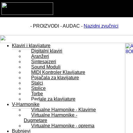
- PROIZVODI - AUDAC -
Nazidni zvučnici
Klaviri i klavijature
Digitalni klaviri
Aranžeri
Sintesajzeri
Sound Moduli
MIDI Kontroler Klavijature
Pojačala za klavijature
Stalci
Stolice
Torbe
Pedale za klavijature
V-Harmonike
Virtualne Harmonike - Klavirne
Virtualne Harmonike -
Dugmetare
Virtualne Harmonike - oprema
Bubnjevi