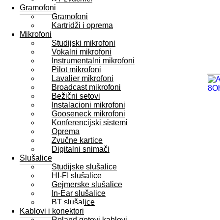
Gramofoni
Gramofoni
Kartridži i oprema
Mikrofoni
Studijski mikrofoni
Vokalni mikrofoni
Instrumentalni mikrofoni
Pilot mikrofoni
Lavalier mikrofoni
Broadcast mikrofoni
Bežični setovi
Instalacioni mikrofoni
Gooseneck mikrofoni
Konferencijski sistemi
Oprema
Zvučne kartice
Digitalni snimači
Slušalice
Studijske slušalice
HI-FI slušalice
Gejmerske slušalice
In-Ear slušalice
BT slušalice
Kablovi i konektori
Roland gotovi kablovi