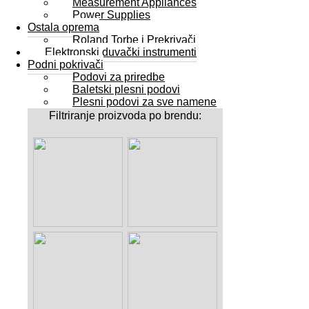
Measurement Appliances
Power Supplies
Ostala oprema
Roland Torbe i Prekrivači
Elektronski duvački instrumenti
Podni pokrivači
Podovi za priredbe
Baletski plesni podovi
Plesni podovi za sve namene
Filtriranje proizvoda po brendu: