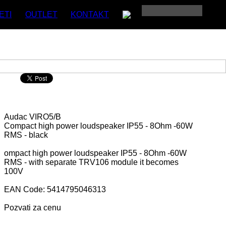
ETI
OUTLET
KONTAKT
Audac
VIRO5/B
Compact high power loudspeaker IP55 - 8Ohm -60W
RMS - black
ompact high power loudspeaker IP55 - 8Ohm -60W
RMS - with separate TRV106 module it becomes
100V
EAN Code: 5414795046313
Pozvati za cenu