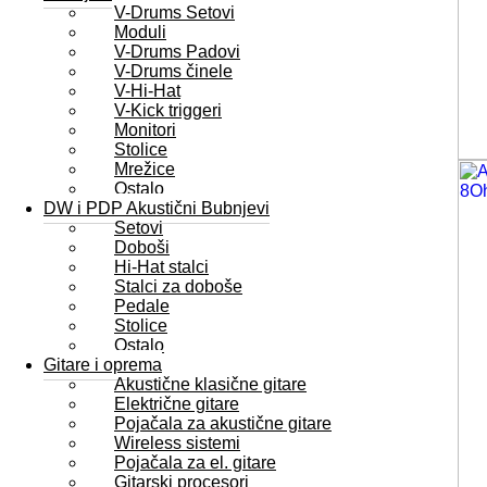
V-Drums Setovi
Moduli
V-Drums Padovi
V-Drums činele
V-Hi-Hat
V-Kick triggeri
Monitori
Stolice
Mrežice
Ostalo
DW i PDP Akustični Bubnjevi
Setovi
Doboši
Hi-Hat stalci
Stalci za doboše
Pedale
Stolice
Ostalo
Gitare i oprema
Akustične klasične gitare
Električne gitare
Pojačala za akustične gitare
Wireless sistemi
Pojačala za el. gitare
Gitarski procesori