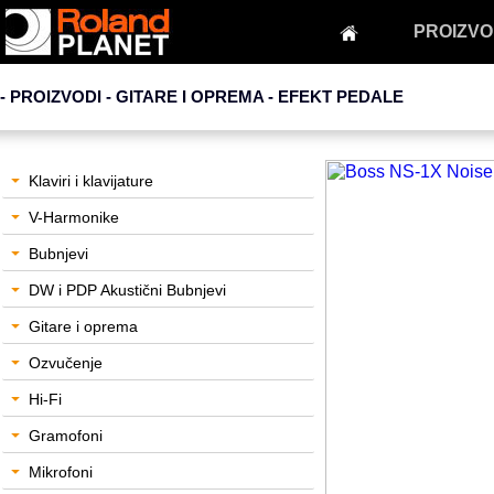
PROIZVO
- PROIZVODI - GITARE I OPREMA -
EFEKT PEDALE
Klaviri i klavijature
V-Harmonike
Bubnjevi
DW i PDP Akustični Bubnjevi
Gitare i oprema
Ozvučenje
Hi-Fi
Gramofoni
Mikrofoni