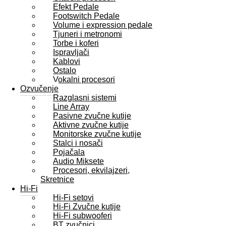
Efekt Pedale
Footswitch Pedale
Volume i expression pedale
Tjuneri i metronomi
Torbe i koferi
Ispravljači
Kablovi
Ostalo
Vokalni procesori
Ozvučenje
Razglasni sistemi
Line Array
Pasivne zvučne kutije
Aktivne zvučne kutije
Monitorske zvučne kutije
Stalci i nosači
Pojačala
Audio Miksete
Procesori, ekvilajzeri,
Skretnice
Hi-Fi
Hi-Fi setovi
Hi-Fi Zvučne kutije
Hi-Fi subwooferi
BT zvučnici