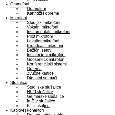
Gramofoni
Gramofoni
Kartridži i oprema
Mikrofoni
Studijski mikrofoni
Vokalni mikrofoni
Instrumentalni mikrofoni
Pilot mikrofoni
Lavalier mikrofoni
Broadcast mikrofoni
Bežični setovi
Instalacioni mikrofoni
Gooseneck mikrofoni
Konferencijski sistemi
Oprema
Zvučne kartice
Digitalni snimači
Slušalice
Studijske slušalice
HI-FI slušalice
Gejmerske slušalice
In-Ear slušalice
BT slušalice
Kablovi i konektori
Roland gotovi kablovi