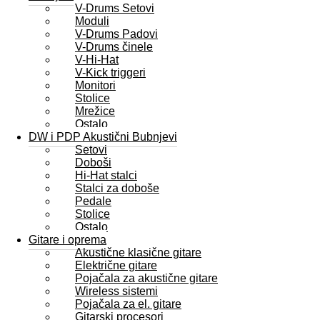
V-Drums Setovi
Moduli
V-Drums Padovi
V-Drums činele
V-Hi-Hat
V-Kick triggeri
Monitori
Stolice
Mrežice
Ostalo
DW i PDP Akustični Bubnjevi
Setovi
Doboši
Hi-Hat stalci
Stalci za doboše
Pedale
Stolice
Ostalo
Gitare i oprema
Akustične klasične gitare
Električne gitare
Pojačala za akustične gitare
Wireless sistemi
Pojačala za el. gitare
Gitarski procesori