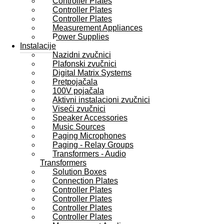
Controller Plates
Controller Plates
Controller Plates
Measurement Appliances
Power Supplies
Instalacije
Nazidni zvučnici
Plafonski zvučnici
Digital Matrix Systems
Pretpojačala
100V pojačala
Aktivni instalacioni zvučnici
Viseći zvučnici
Speaker Accessories
Music Sources
Paging Microphones
Paging - Relay Groups
Transformers - Audio
Transformers
Solution Boxes
Connection Plates
Controller Plates
Controller Plates
Controller Plates
Controller Plates