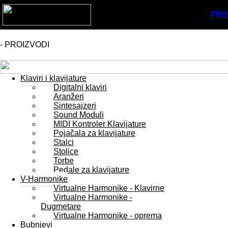
PRO
- PROIZVODI
Klaviri i klavijature
Digitalni klaviri
Aranžeri
Sintesajzeri
Sound Moduli
MIDI Kontroler Klavijature
Pojačala za klavijature
Stalci
Stolice
Torbe
Pedale za klavijature
V-Harmonike
Virtualne Harmonike - Klavirne
Virtualne Harmonike -
Dugmetare
Virtualne Harmonike - oprema
Bubnjevi