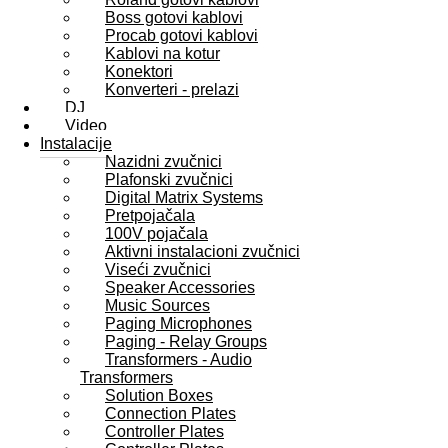
Boss gotovi kablovi
Procab gotovi kablovi
Kablovi na kotur
Konektori
Konverteri - prelazi
DJ
Video
Instalacije
Nazidni zvučnici
Plafonski zvučnici
Digital Matrix Systems
Pretpojačala
100V pojačala
Aktivni instalacioni zvučnici
Viseći zvučnici
Speaker Accessories
Music Sources
Paging Microphones
Paging - Relay Groups
Transformers - Audio
Transformers
Solution Boxes
Connection Plates
Controller Plates