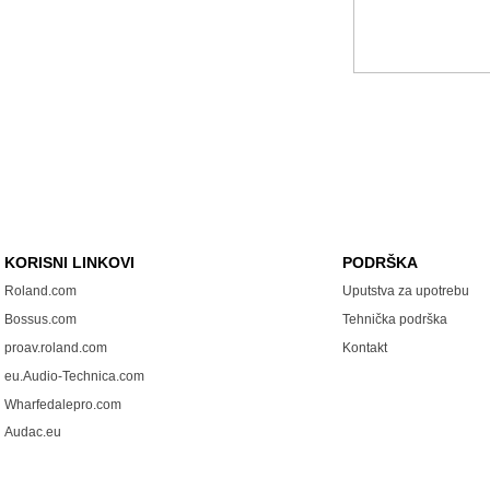
KORISNI LINKOVI
PODRŠKA
Roland.com
Uputstva za upotrebu
Bossus.com
Tehnička podrška
proav.roland.com
Kontakt
eu.Audio-Technica.com
Wharfedalepro.com
Audac.eu