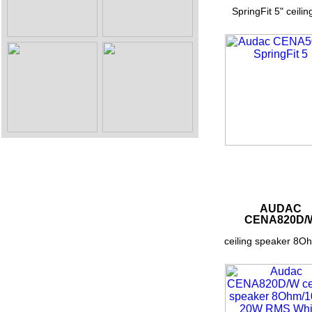
SpringFit 5" ceiling
AUDAC
CENA820D/
ceiling speaker 8Oh