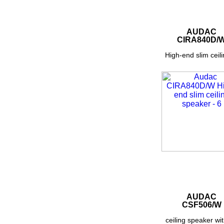
AUDAC
CIRA840D/
High-end slim ceilin
AUDAC
CSF506/W
ceiling speaker with