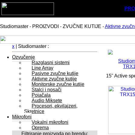
PRO
Studiomaster - PROIZVODI - ZVUČNE KUTIJE -
Aktivne zvučne
x
| Studiomaster :
Ozvučenje
Studiom
Razglasni sistemi
TRX
Line Array
Pasivne zvučne kutije
15" Active sp
Aktivne zvučne kutije
Monitorske zvučne kutije
Stalci i nosači
Pojačala
Audio Miksete
Procesori, ekvilajzeri,
Skretnice
Mikrofoni
Vokalni mikrofoni
Oprema
Filtriranje proizvoda po brendu: