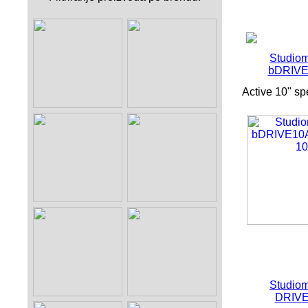
Studiom
bDRIV
Active 10" sp
Studiom
DRIV