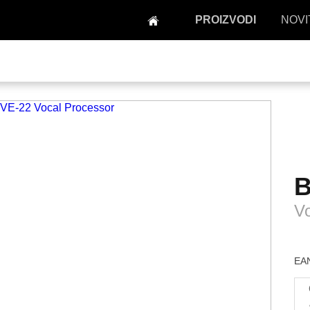
PROIZVODI
NOVI
B
Vo
EAN