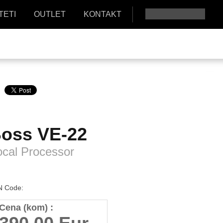
TETI
OUTLET
KONTAKT
oss
VE-22
cal Processor
 Code:
Cena (kom) :