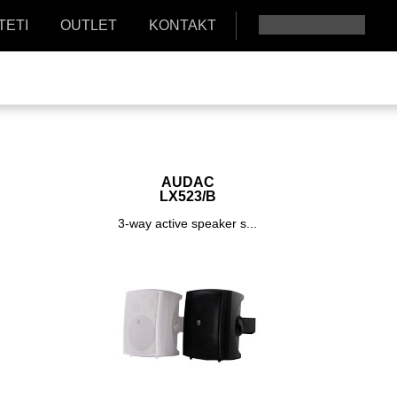
TETI
OUTLET
KONTAKT
AUDAC
LX523/B
.
3-way active speaker s...