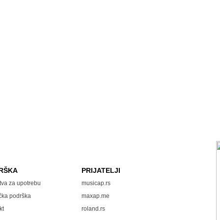
RŠKA
PRIJATELJI
tva za upotrebu
musicap.rs
čka podrška
maxap.me
kt
roland.rs