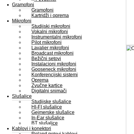
Gramofoni
Gramofoni
Kartridži i oprema
Mikrofoni
Studijski mikrofoni
Vokalni mikrofoni
Instrumentalni mikrofoni
Pilot mikrofoni
Lavalier mikrofoni
Broadcast mikrofoni
Bežični setovi
Instalacioni mikrofoni
Gooseneck mikrofoni
Konferencijski sistemi
Oprema
Zvučne kartice
Digitalni snimači
Slušalice
Studijske slušalice
HI-FI slušalice
Gejmerske slušalice
In-Ear slušalice
BT slušalice
Kablovi i konektori
Roland gotovi kablovi