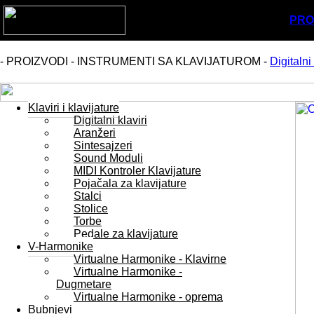
PRO
- PROIZVODI - INSTRUMENTI SA KLAVIJATUROM -
Digitalni 
Klaviri i klavijature
Digitalni klaviri
Aranžeri
Sintesajzeri
Sound Moduli
MIDI Kontroler Klavijature
Pojačala za klavijature
Stalci
Stolice
Torbe
Pedale za klavijature
V-Harmonike
Virtualne Harmonike - Klavirne
Virtualne Harmonike -
Dugmetare
Virtualne Harmonike - oprema
Bubnjevi