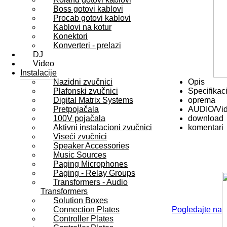
Boss gotovi kablovi
Procab gotovi kablovi
Kablovi na kotur
Konektori
Konverteri - prelazi
DJ
Video
Instalacije
Nazidni zvučnici
Opis
Plafonski zvučnici
Specifikaci
Digital Matrix Systems
oprema
Pretpojačala
AUDIO/Vi
100V pojačala
download
Aktivni instalacioni zvučnici
komentari
Viseći zvučnici
Speaker Accessories
Music Sources
Paging Microphones
Paging - Relay Groups
Transformers - Audio
Transformers
Solution Boxes
Connection Plates
Pogledajte na
Controller Plates