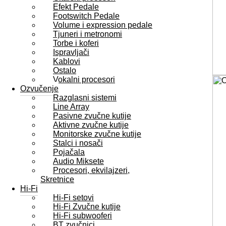
Efekt Pedale
Footswitch Pedale
Volume i expression pedale
Tjuneri i metronomi
Torbe i koferi
Ispravljači
Kablovi
Ostalo
Vokalni procesori
Ozvučenje
Razglasni sistemi
Line Array
Pasivne zvučne kutije
Aktivne zvučne kutije
Monitorske zvučne kutije
Stalci i nosači
Pojačala
Audio Miksete
Procesori, ekvilajzeri,
Skretnice
Hi-Fi
Hi-Fi setovi
Hi-Fi Zvučne kutije
Hi-Fi subwooferi
BT zvučnici