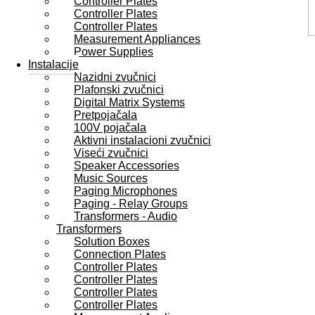
Controller Plates
Controller Plates
Controller Plates
Measurement Appliances
Power Supplies
Instalacije
Nazidni zvučnici
Plafonski zvučnici
Digital Matrix Systems
Pretpojačala
100V pojačala
Aktivni instalacioni zvučnici
Viseći zvučnici
Speaker Accessories
Music Sources
Paging Microphones
Paging - Relay Groups
Transformers - Audio
Transformers
Solution Boxes
Connection Plates
Controller Plates
Controller Plates
Controller Plates
Controller Plates