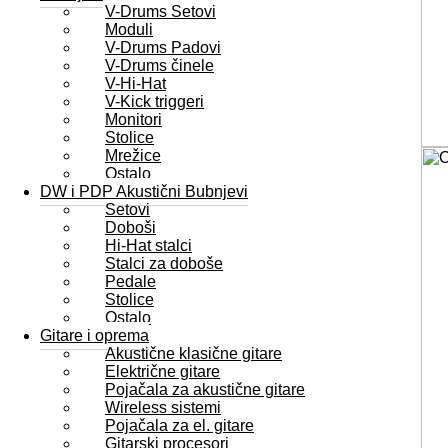
V-Drums Setovi
Moduli
V-Drums Padovi
V-Drums činele
V-Hi-Hat
V-Kick triggeri
Monitori
Stolice
Mrežice
Ostalo
DW i PDP Akustični Bubnjevi
Setovi
Doboši
Hi-Hat stalci
Stalci za doboše
Pedale
Stolice
Ostalo
Gitare i oprema
Akustične klasične gitare
Električne gitare
Pojačala za akustične gitare
Wireless sistemi
Pojačala za el. gitare
Gitarski procesori