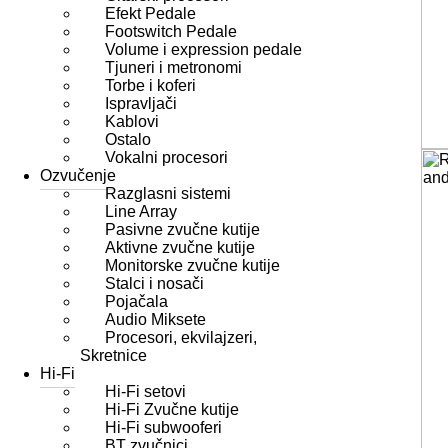
Efekt Pedale
Footswitch Pedale
Volume i expression pedale
Tjuneri i metronomi
Torbe i koferi
Ispravljači
Kablovi
Ostalo
Vokalni procesori
Ozvučenje
Razglasni sistemi
Line Array
Pasivne zvučne kutije
Aktivne zvučne kutije
Monitorske zvučne kutije
Stalci i nosači
Pojačala
Audio Miksete
Procesori, ekvilajzeri,
Skretnice
Hi-Fi
Hi-Fi setovi
Hi-Fi Zvučne kutije
Hi-Fi subwooferi
BT zvučnici