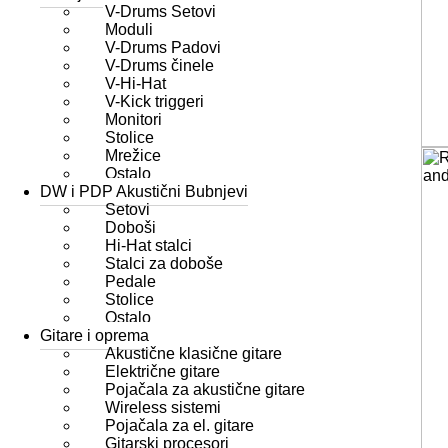
V-Drums Setovi
Moduli
V-Drums Padovi
V-Drums činele
V-Hi-Hat
V-Kick triggeri
Monitori
Stolice
Mrežice
Ostalo
DW i PDP Akustični Bubnjevi
Setovi
Doboši
Hi-Hat stalci
Stalci za doboše
Pedale
Stolice
Ostalo
Gitare i oprema
Akustične klasične gitare
Električne gitare
Pojačala za akustične gitare
Wireless sistemi
Pojačala za el. gitare
Gitarski procesori