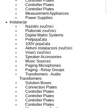
Controller Plates
Controller Plates
Controller Plates
Measurement Appliances
Power Supplies
Instalacije
Nazidni zvučnici
Plafonski zvučnici
Digital Matrix Systems
Pretpojačala
100V pojačala
Aktivni instalacioni zvučnici
Viseći zvučnici
Speaker Accessories
Music Sources
Paging Microphones
Paging - Relay Groups
Transformers - Audio
Transformers
Solution Boxes
Connection Plates
Controller Plates
Controller Plates
Controller Plates
Controller Plates