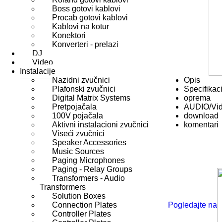
Boss gotovi kablovi
Procab gotovi kablovi
Kablovi na kotur
Konektori
Konverteri - prelazi
DJ
Video
Instalacije
Nazidni zvučnici
Opis
Plafonski zvučnici
Specifikaci
Digital Matrix Systems
oprema
Pretpojačala
AUDIO/Vi
100V pojačala
download
Aktivni instalacioni zvučnici
komentari
Viseći zvučnici
Speaker Accessories
Music Sources
Paging Microphones
Paging - Relay Groups
Transformers - Audio
Transformers
Solution Boxes
Connection Plates
Pogledajte na
Controller Plates