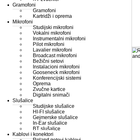
Gramofoni
Gramofoni
Kartridži i oprema
Mikrofoni
Studijski mikrofoni
Vokalni mikrofoni
Instrumentalni mikrofoni
Pilot mikrofoni
Lavalier mikrofoni
Broadcast mikrofoni
Bežični setovi
Instalacioni mikrofoni
Gooseneck mikrofoni
Konferencijski sistemi
Oprema
Zvučne kartice
Digitalni snimači
Slušalice
Studijske slušalice
HI-FI slušalice
Gejmerske slušalice
In-Ear slušalice
BT slušalice
Kablovi i konektori
Roland gotovi kablovi