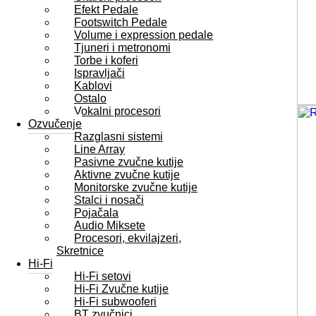
Efekt Pedale
Footswitch Pedale
Volume i expression pedale
Tjuneri i metronomi
Torbe i koferi
Ispravljači
Kablovi
Ostalo
Vokalni procesori
Ozvučenje
Razglasni sistemi
Line Array
Pasivne zvučne kutije
Aktivne zvučne kutije
Monitorske zvučne kutije
Stalci i nosači
Pojačala
Audio Miksete
Procesori, ekvilajzeri,
Skretnice
Hi-Fi
Hi-Fi setovi
Hi-Fi Zvučne kutije
Hi-Fi subwooferi
BT zvučnici