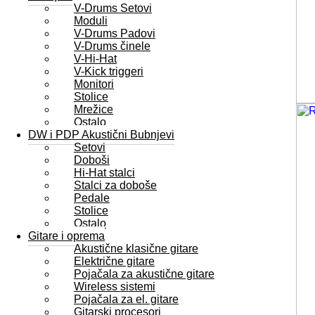
V-Drums Setovi
Moduli
V-Drums Padovi
V-Drums činele
V-Hi-Hat
V-Kick triggeri
Monitori
Stolice
Mrežice
Ostalo
DW i PDP Akustični Bubnjevi
Setovi
Doboši
Hi-Hat stalci
Stalci za doboše
Pedale
Stolice
Ostalo
Gitare i oprema
Akustične klasične gitare
Električne gitare
Pojačala za akustične gitare
Wireless sistemi
Pojačala za el. gitare
Gitarski procesori