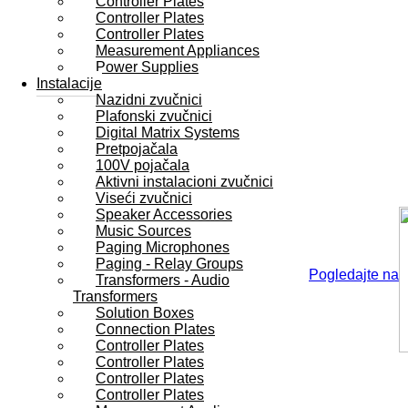
Controller Plates
Controller Plates
Controller Plates
Measurement Appliances
Power Supplies
Instalacije
Nazidni zvučnici
Plafonski zvučnici
Digital Matrix Systems
Pretpojačala
100V pojačala
Aktivni instalacioni zvučnici
Viseći zvučnici
Speaker Accessories
Music Sources
Paging Microphones
Paging - Relay Groups
Pogledajte na
Transformers - Audio
Transformers
Solution Boxes
Connection Plates
Controller Plates
Controller Plates
Controller Plates
Controller Plates