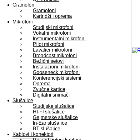
Gramofoni
Gramofoni
Kartridži i oprema
Mikrofoni
Studijski mikrofoni
Vokalni mikrofoni
Instrumentalni mikrofoni
Pilot mikrofoni
Lavalier mikrofoni
Broadcast mikrofoni
Bežični setovi
Instalacioni mikrofoni
Gooseneck mikrofoni
Konferencijski sistemi
Oprema
Zvučne kartice
Digitalni snimači
Slušalice
Studijske slušalice
HI-FI slušalice
Gejmerske slušalice
In-Ear slušalice
BT slušalice
Kablovi i konektori
Roland gotovi kablovi