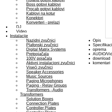
Boss gotovi kablovi
Procab gotovi kablovi
Kablovi na kotur
Konektori
Konverteri - prelazi
DJ
Video
Instalacije
Nazidni zvučnici
Opis
Plafonski zvučnici
Specifikaci
Digital Matrix Systems
oprema
Pretpojačala
AUDIO/Vi
100V pojačala
download
Aktivni instalacioni zvučnici
komentari
Viseći zvučnici
Speaker Accessories
Music Sources
Paging Microphones
Paging - Relay Groups
Transformers - Audio
Transformers
Solution Boxes
Connection Plates
Controller Plates