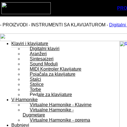
PRO
- PROIZVODI - INSTRUMENTI SA KLAVIJATUROM -
Digitalni 
Klaviri i klavijature
Digitalni klaviri
Aranžeri
Sintesajzeri
Sound Moduli
MIDI Kontroler Klavijature
Pojačala za klavijature
Stalci
Stolice
Torbe
Pedale za klavijature
V-Harmonike
Virtualne Harmonike - Klavirne
Virtualne Harmonike -
Dugmetare
Virtualne Harmonike - oprema
Bubnjevi