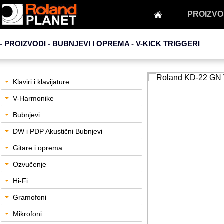
PROIZVO
- PROIZVODI - BUBNJEVI I OPREMA -
V-KICK TRIGGERI
Klaviri i klavijature
V-Harmonike
Bubnjevi
DW i PDP Akustični Bubnjevi
Gitare i oprema
Ozvučenje
Hi-Fi
Gramofoni
Mikrofoni