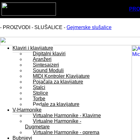
PRO
- PROIZVODI - SLUŠALICE -
Gejmerske slušalice
Klaviri i klavijature
Digitalni klaviri
Aranžeri
Sintesajzeri
Sound Moduli
MIDI Kontroler Klavijature
Pojačala za klavijature
Stalci
Stolice
Torbe
Pedale za klavijature
V-Harmonike
Virtualne Harmonike - Klavirne
Virtualne Harmonike -
Dugmetare
Virtualne Harmonike - oprema
Bubnjevi