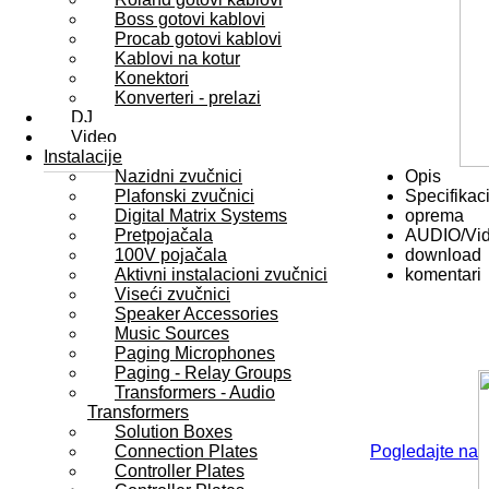
Boss gotovi kablovi
Procab gotovi kablovi
Kablovi na kotur
Konektori
Konverteri - prelazi
DJ
Video
Instalacije
Nazidni zvučnici
Opis
Plafonski zvučnici
Specifikaci
Digital Matrix Systems
oprema
Pretpojačala
AUDIO/Vi
100V pojačala
download
Aktivni instalacioni zvučnici
komentari
Viseći zvučnici
Speaker Accessories
Music Sources
Paging Microphones
Paging - Relay Groups
Transformers - Audio
Transformers
Solution Boxes
Connection Plates
Pogledajte na
Controller Plates