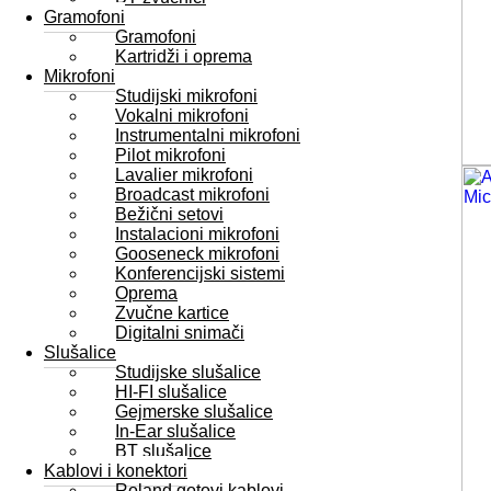
Gramofoni
Gramofoni
Kartridži i oprema
Mikrofoni
Studijski mikrofoni
Vokalni mikrofoni
Instrumentalni mikrofoni
Pilot mikrofoni
Lavalier mikrofoni
Broadcast mikrofoni
Bežični setovi
Instalacioni mikrofoni
Gooseneck mikrofoni
Konferencijski sistemi
Oprema
Zvučne kartice
Digitalni snimači
Slušalice
Studijske slušalice
HI-FI slušalice
Gejmerske slušalice
In-Ear slušalice
BT slušalice
Kablovi i konektori
Roland gotovi kablovi