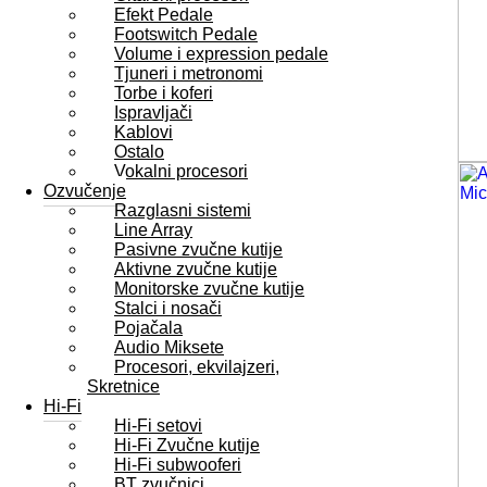
Efekt Pedale
Footswitch Pedale
Volume i expression pedale
Tjuneri i metronomi
Torbe i koferi
Ispravljači
Kablovi
Ostalo
Vokalni procesori
Ozvučenje
Razglasni sistemi
Line Array
Pasivne zvučne kutije
Aktivne zvučne kutije
Monitorske zvučne kutije
Stalci i nosači
Pojačala
Audio Miksete
Procesori, ekvilajzeri,
Skretnice
Hi-Fi
Hi-Fi setovi
Hi-Fi Zvučne kutije
Hi-Fi subwooferi
BT zvučnici