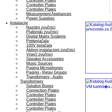
Controller Plates
Controller Plates
Controller Plates
Measurement Appliances
Power Supplies
Instalacije
Nazidni zvučnici
Plafonski zvučnici
Digital Matrix Systems
Pretpojačala
100V pojačala
Aktivni instalacioni zvučnici
Viseći zvučnici
Speaker Accessories
Music Sources
Paging Microphones
Paging - Relay Groups
Transformers - Audio
Transformers
Solution Boxes
Connection Plates
Controller Plates
Controller Plates
Controller Plates
Controller Plates