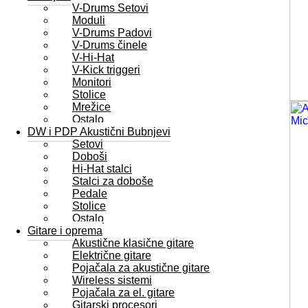
V-Drums Setovi
Moduli
V-Drums Padovi
V-Drums činele
V-Hi-Hat
V-Kick triggeri
Monitori
Stolice
Mrežice
Ostalo
DW i PDP Akustični Bubnjevi
Setovi
Doboši
Hi-Hat stalci
Stalci za doboše
Pedale
Stolice
Ostalo
Gitare i oprema
Akustične klasične gitare
Električne gitare
Pojačala za akustične gitare
Wireless sistemi
Pojačala za el. gitare
Gitarski procesori