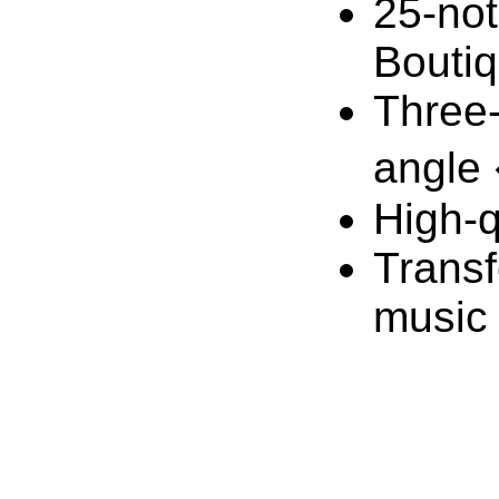
25-not
Bouti
Three-
angle 
High-q
Transf
music 