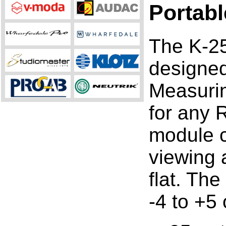
Portab
The K-25
designed
Measurin
for any 
module ca
viewing 
flat. Th
-4 to +5