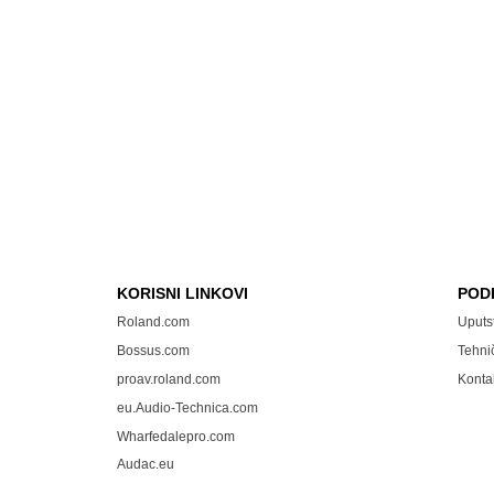
KORISNI LINKOVI
POD
Roland.com
Uputs
Bossus.com
Tehni
proav.roland.com
Konta
eu.Audio-Technica.com
Wharfedalepro.com
Audac.eu