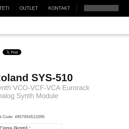
TETI
OUTLET
KONTAKT
oland
SYS-510
ynth VCO-VCF-VCA Eurorack
nalog Synth Module
 Code: 4957054512095
Cena (kom) :