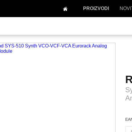
PROIZVODI
NOVI
R
S
A
EAN