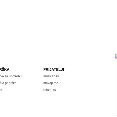
RŠKA
PRIJATELJI
tva za upotrebu
musicap.rs
čka podrška
maxap.me
kt
roland.rs