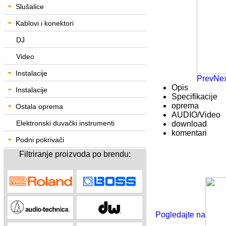
Slušalice
Kablovi i konektori
DJ
Video
Instalacije
Prev
Nex
Opis
Instalacije
Specifikacije
oprema
Ostala oprema
AUDIO/Video
Elektronski duvački instrumenti
download
komentari
Podni pokrivači
Filtriranje proizvoda po brendu:
Pogledajte na