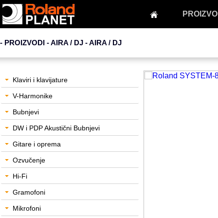
PROIZVO
- PROIZVODI - AIRA / DJ -
AIRA / DJ
Klaviri i klavijature
V-Harmonike
Bubnjevi
DW i PDP Akustični Bubnjevi
Gitare i oprema
Ozvučenje
Hi-Fi
Gramofoni
Mikrofoni