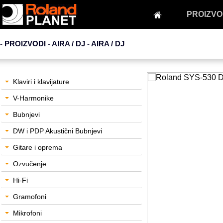
PROIZVO
- PROIZVODI - AIRA / DJ -
AIRA / DJ
Klaviri i klavijature
V-Harmonike
Bubnjevi
DW i PDP Akustični Bubnjevi
Gitare i oprema
Ozvučenje
Hi-Fi
Gramofoni
Mikrofoni