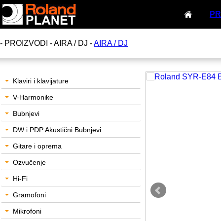
PR
- PROIZVODI - AIRA / DJ -
AIRA / DJ
Klaviri i klavijature
V-Harmonike
Bubnjevi
DW i PDP Akustični Bubnjevi
Gitare i oprema
Ozvučenje
Hi-Fi
Gramofoni
Mikrofoni