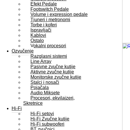
Efekt Pedale
Footswitch Pedale
Volume i expression pedale
Tjuneri i metronomi
Torbe i koferi
Ispravljači
Kablovi
Ostalo
Vokalni procesori
Ozvučenje
Razglasni sistemi
Line Array
Pasivne zvučne kutije
Aktivne zvučne kutije
Monitorske zvučne kutije
Stalci i nosači
Pojačala
Audio Miksete
Procesori, ekvilajzeri,
Skretnice
Hi-Fi
Hi-Fi setovi
Hi-Fi Zvučne kutije
Hi-Fi subwooferi
BT zvučnici