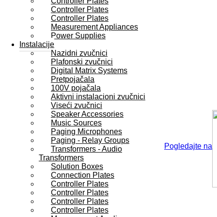
Controller Plates
Controller Plates
Controller Plates
Measurement Appliances
Power Supplies
Instalacije
Nazidni zvučnici
Plafonski zvučnici
Digital Matrix Systems
Pretpojačala
100V pojačala
Aktivni instalacioni zvučnici
Viseći zvučnici
Speaker Accessories
Music Sources
Paging Microphones
Paging - Relay Groups
Pogledajte na
Transformers - Audio
Transformers
Solution Boxes
Connection Plates
Controller Plates
Controller Plates
Controller Plates
Controller Plates