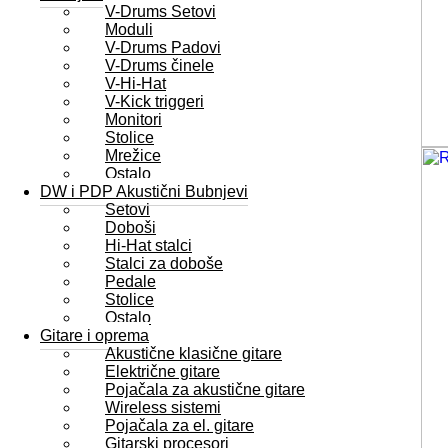
V-Drums Setovi
Moduli
V-Drums Padovi
V-Drums činele
V-Hi-Hat
V-Kick triggeri
Monitori
Stolice
Mrežice
Ostalo
DW i PDP Akustični Bubnjevi
Setovi
Doboši
Hi-Hat stalci
Stalci za doboše
Pedale
Stolice
Ostalo
Gitare i oprema
Akustične klasične gitare
Električne gitare
Pojačala za akustične gitare
Wireless sistemi
Pojačala za el. gitare
Gitarski procesori