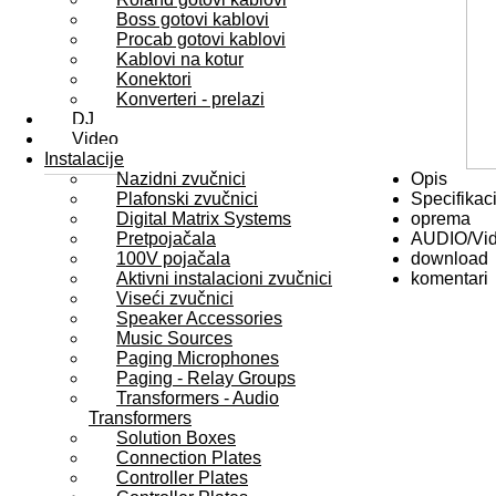
Boss gotovi kablovi
Procab gotovi kablovi
Kablovi na kotur
Konektori
Konverteri - prelazi
DJ
Video
Instalacije
Nazidni zvučnici
Opis
Plafonski zvučnici
Specifikaci
Digital Matrix Systems
oprema
Pretpojačala
AUDIO/Vi
100V pojačala
download
Aktivni instalacioni zvučnici
komentari
Viseći zvučnici
Speaker Accessories
Music Sources
Paging Microphones
Paging - Relay Groups
Transformers - Audio
Transformers
Solution Boxes
Connection Plates
Controller Plates