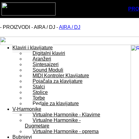
PRO
- PROIZVODI - AIRA / DJ -
AIRA / DJ
Klaviri i klavijature
Digitalni klaviri
Aranžeri
Sintesajzeri
Sound Moduli
MIDI Kontroler Klavijature
Pojačala za klavijature
Stalci
Stolice
Torbe
Pedale za klavijature
V-Harmonike
Virtualne Harmonike - Klavirne
Virtualne Harmonike -
Dugmetare
Virtualne Harmonike - oprema
Bubnjevi