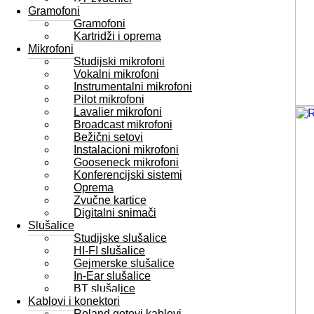
Gramofoni
Gramofoni
Kartridži i oprema
Mikrofoni
Studijski mikrofoni
Vokalni mikrofoni
Instrumentalni mikrofoni
Pilot mikrofoni
Lavalier mikrofoni
Broadcast mikrofoni
Bežični setovi
Instalacioni mikrofoni
Gooseneck mikrofoni
Konferencijski sistemi
Oprema
Zvučne kartice
Digitalni snimači
Slušalice
Studijske slušalice
HI-FI slušalice
Gejmerske slušalice
In-Ear slušalice
BT slušalice
Kablovi i konektori
Roland gotovi kablovi