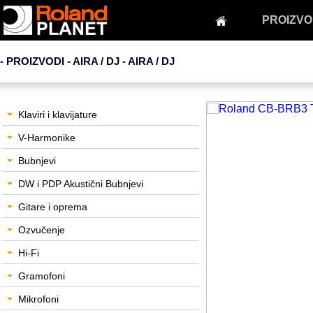
PROIZVO
- PROIZVODI - AIRA / DJ -
AIRA / DJ
Klaviri i klavijature
V-Harmonike
Bubnjevi
DW i PDP Akustični Bubnjevi
Gitare i oprema
Ozvučenje
Hi-Fi
Gramofoni
Mikrofoni