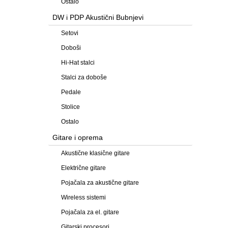
Ostalo
DW i PDP Akustični Bubnjevi
Setovi
Doboši
Hi-Hat stalci
Stalci za doboše
Pedale
Stolice
Ostalo
Gitare i oprema
Akustične klasične gitare
Električne gitare
Pojačala za akustične gitare
Wireless sistemi
Pojačala za el. gitare
Gitarski procesori