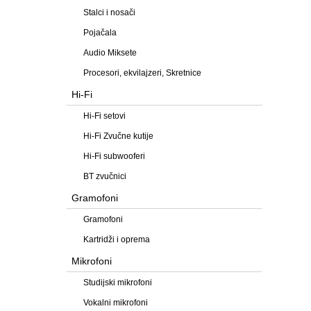
Stalci i nosači
Pojačala
Audio Miksete
Procesori, ekvilajzeri, Skretnice
Hi-Fi
Hi-Fi setovi
Hi-Fi Zvučne kutije
Hi-Fi subwooferi
BT zvučnici
Gramofoni
Gramofoni
Kartridži i oprema
Mikrofoni
Studijski mikrofoni
Vokalni mikrofoni