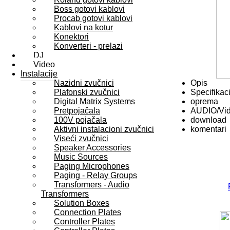
Boss gotovi kablovi
Procab gotovi kablovi
Kablovi na kotur
Konektori
Konverteri - prelazi
DJ
Video
Instalacije
Nazidni zvučnici
Opis
Plafonski zvučnici
Specifikaci
Digital Matrix Systems
oprema
Pretpojačala
AUDIO/Vi
100V pojačala
download
Aktivni instalacioni zvučnici
komentari
Viseći zvučnici
Speaker Accessories
Music Sources
Paging Microphones
Paging - Relay Groups
Transformers - Audio
Transformers
Solution Boxes
Connection Plates
Controller Plates