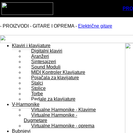
PRO
- PROIZVODI - GITARE I OPREMA -
Električne gitare
Klaviri i klavijature
Digitalni klaviri
Aranžeri
Sintesajzeri
Sound Moduli
MIDI Kontroler Klavijature
Pojačala za klavijature
Stalci
Stolice
Torbe
Pedale za klavijature
V-Harmonike
Virtualne Harmonike - Klavirne
Virtualne Harmonike -
Dugmetare
Virtualne Harmonike - oprema
Bubnjevi