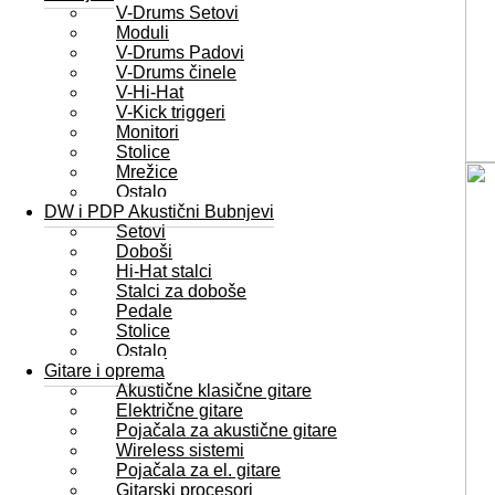
V-Drums Setovi
Moduli
V-Drums Padovi
V-Drums činele
V-Hi-Hat
V-Kick triggeri
Monitori
Stolice
Mrežice
Ostalo
DW i PDP Akustični Bubnjevi
Setovi
Doboši
Hi-Hat stalci
Stalci za doboše
Pedale
Stolice
Ostalo
Gitare i oprema
Akustične klasične gitare
Električne gitare
Pojačala za akustične gitare
Wireless sistemi
Pojačala za el. gitare
Gitarski procesori