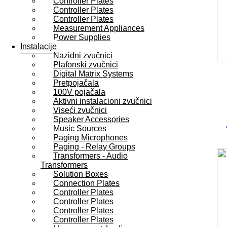
Controller Plates
Controller Plates
Controller Plates
Measurement Appliances
Power Supplies
Instalacije
Nazidni zvučnici
Plafonski zvučnici
Digital Matrix Systems
Pretpojačala
100V pojačala
Aktivni instalacioni zvučnici
Viseći zvučnici
Speaker Accessories
Music Sources
Paging Microphones
Paging - Relay Groups
Transformers - Audio
Transformers
Solution Boxes
Connection Plates
Controller Plates
Controller Plates
Controller Plates
Controller Plates