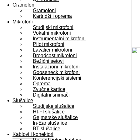
Gramofoni
Gramofoni
Kartridži i oprema
Mikrofoni
Studijski mikrofoni
Vokalni mikrofoni
Instrumentalni mikrofoni
Pilot mikrofoni
Lavalier mikrofoni
Broadcast mikrofoni
Bežični setovi
Instalacioni mikrofoni
Gooseneck mikrofoni
Konferencijski sistemi
Oprema
Zvučne kartice
Digitalni snimači
Slušalice
Studijske slušalice
HI-FI slušalice
Gejmerske slušalice
In-Ear slušalice
BT slušalice
Kablovi i konektori
Roland gotovi kablovi