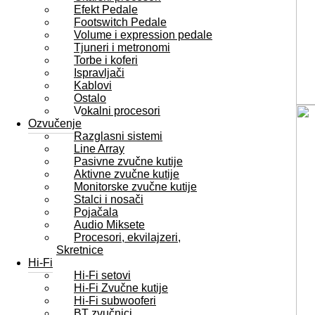
Efekt Pedale
Footswitch Pedale
Volume i expression pedale
Tjuneri i metronomi
Torbe i koferi
Ispravljači
Kablovi
Ostalo
Vokalni procesori
Ozvučenje
Razglasni sistemi
Line Array
Pasivne zvučne kutije
Aktivne zvučne kutije
Monitorske zvučne kutije
Stalci i nosači
Pojačala
Audio Miksete
Procesori, ekvilajzeri,
Skretnice
Hi-Fi
Hi-Fi setovi
Hi-Fi Zvučne kutije
Hi-Fi subwooferi
BT zvučnici