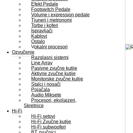
Efekt Pedale
Footswitch Pedale
Volume i expression pedale
Tjuneri i metronomi
Torbe i koferi
Ispravljači
Kablovi
Ostalo
Vokalni procesori
Ozvučenje
Razglasni sistemi
Line Array
Pasivne zvučne kutije
Aktivne zvučne kutije
Monitorske zvučne kutije
Stalci i nosači
Pojačala
Audio Miksete
Procesori, ekvilajzeri,
Skretnice
Hi-Fi
Hi-Fi setovi
Hi-Fi Zvučne kutije
Hi-Fi subwooferi
BT zvučnici