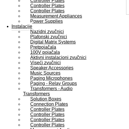
Controller Plates
Controller Plates
Controller Plates
Measurement Appliances
Power Supplies
Instalacije
Nazidni zvučnici
Plafonski zvučnici
Digital Matrix Systems
Pretpojačala
100V pojačala
Aktivni instalacioni zvučnici
Viseći zvučnici
Speaker Accessories
Music Sources
Paging Microphones
Paging - Relay Groups
Transformers - Audio
Transformers
Solution Boxes
Connection Plates
Controller Plates
Controller Plates
Controller Plates
Controller Plates