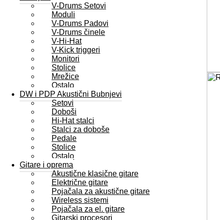
V-Drums Setovi
Moduli
V-Drums Padovi
V-Drums činele
V-Hi-Hat
V-Kick triggeri
Monitori
Stolice
Mrežice
Ostalo
DW i PDP Akustični Bubnjevi
Setovi
Doboši
Hi-Hat stalci
Stalci za doboše
Pedale
Stolice
Ostalo
Gitare i oprema
Akustične klasične gitare
Električne gitare
Pojačala za akustične gitare
Wireless sistemi
Pojačala za el. gitare
Gitarski procesori