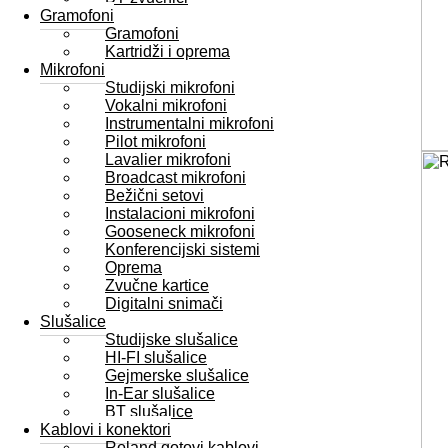
Gramofoni
Gramofoni
Kartridži i oprema
Mikrofoni
Studijski mikrofoni
Vokalni mikrofoni
Instrumentalni mikrofoni
Pilot mikrofoni
Lavalier mikrofoni
Broadcast mikrofoni
Bežični setovi
Instalacioni mikrofoni
Gooseneck mikrofoni
Konferencijski sistemi
Oprema
Zvučne kartice
Digitalni snimači
Slušalice
Studijske slušalice
HI-FI slušalice
Gejmerske slušalice
In-Ear slušalice
BT slušalice
Kablovi i konektori
Roland gotovi kablovi