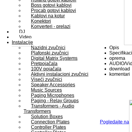
Boss gotovi kablovi
Procab gotovi kablovi
Kablovi na kotur
Konektori
Konverteri - prelazi
DJ
Video
Instalacije
Nazidni zvučnici
Opis
Plafonski zvučnici
Specifikaci
Digital Matrix Systems
oprema
Pretpojačala
AUDIO/Vi
100V pojačala
download
Aktivni instalacioni zvučnici
komentari
Viseći zvučnici
Speaker Accessories
Music Sources
Paging Microphones
Paging - Relay Groups
Transformers - Audio
Transformers
Solution Boxes
Connection Plates
Pogledajte na
Controller Plates