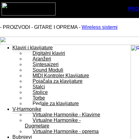
PRO
- PROIZVODI - GITARE I OPREMA -
Wireless sistemi
Klaviri i klavijature
Digitalni klaviri
Aranžeri
Sintesajzeri
Sound Moduli
MIDI Kontroler Klavijature
Pojačala za klavijature
Stalci
Stolice
Torbe
Pedale za klavijature
V-Harmonike
Virtualne Harmonike - Klavirne
Virtualne Harmonike -
Dugmetare
Virtualne Harmonike - oprema
Bubnjevi