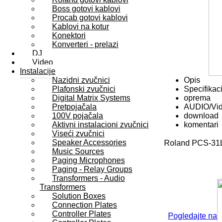
Boss gotovi kablovi
Procab gotovi kablovi
Kablovi na kotur
Konektori
Konverteri - prelazi
DJ
Video
Instalacije
Nazidni zvučnici
Opis
Plafonski zvučnici
Specifikaci
Digital Matrix Systems
oprema
Pretpojačala
AUDIO/Vi
100V pojačala
download
Aktivni instalacioni zvučnici
komentari
Viseći zvučnici
Speaker Accessories
Roland PCS-31L 
Music Sources
Paging Microphones
Paging - Relay Groups
Transformers - Audio
Transformers
Solution Boxes
Connection Plates
Controller Plates
Pogledajte na