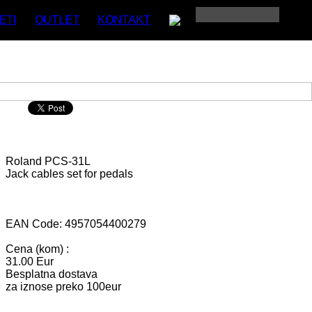
ETI
OUTLET
KONTAKT
Roland
PCS-31L
Jack cables set for pedals
EAN Code: 4957054400279
Cena (kom) :
31.00 Eur
Besplatna dostava
za iznose preko 100eur