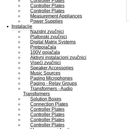
Controller Plates
Controller Plates
Controller Plates
Measurement Appliances
Power Supplies
Instalacije
Nazidni zvučnici
Plafonski zvučnici
Digital Matrix Systems
Pretpojačala
100V pojačala
Aktivni instalacioni zvučnici
Viseći zvučnici
Speaker Accessories
Music Sources
Paging Microphones
Paging - Relay Groups
Transformers - Audio
Transformers
Solution Boxes
Connection Plates
Controller Plates
Controller Plates
Controller Plates
Controller Plates