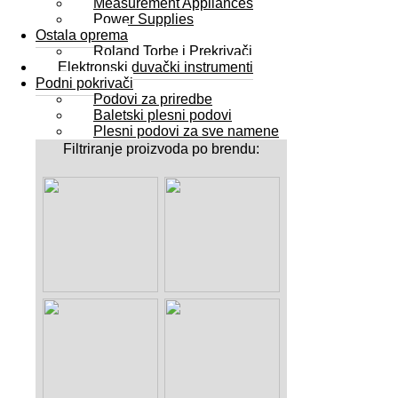
Measurement Appliances
Power Supplies
Ostala oprema
Roland Torbe i Prekrivači
Elektronski duvački instrumenti
Podni pokrivači
Podovi za priredbe
Baletski plesni podovi
Plesni podovi za sve namene
Filtriranje proizvoda po brendu: