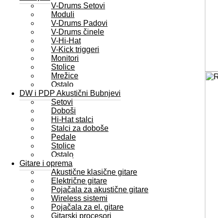
V-Drums Setovi
Moduli
V-Drums Padovi
V-Drums činele
V-Hi-Hat
V-Kick triggeri
Monitori
Stolice
Mrežice
Ostalo
DW i PDP Akustični Bubnjevi
Setovi
Doboši
Hi-Hat stalci
Stalci za doboše
Pedale
Stolice
Ostalo
Gitare i oprema
Akustične klasične gitare
Električne gitare
Pojačala za akustične gitare
Wireless sistemi
Pojačala za el. gitare
Gitarski procesori