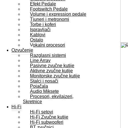
Efekt Pedale
Footswitch Pedale
Volume i expression pedale
Tjuneri i metronomi
Torbe i koferi
Ispravljači
Kablovi
Ostalo
Vokalni procesori
Ozvučenje
Razglasni sistemi
Line Array
Pasivne zvučne kutije
Aktivne zvučne kutije
Monitorske zvučne kutije
Stalci i nosači
Pojačala
Audio Miksete
Procesori, ekvilajzeri,
Skretnice
Hi-Fi
Hi-Fi setovi
Hi-Fi Zvučne kutije
Hi-Fi subwooferi
BT zvučnici