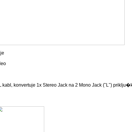
je
deo
kabl, konvertuje 1x Stereo Jack na 2 Mono Jack ("L") priklju�