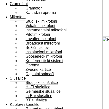
Gramofoni
Gramofoni
Kartridži i oprema
Mikrofoni
Studijski mikrofoni
Vokalni mikrofoni
Instrumentalni mikrofoni
Pilot mikrofoni
Lavalier mikrofoni
Broadcast mikrofoni
Bežični setovi
Instalacioni mikrofoni
Gooseneck mikrofoni
Konferencijski sistemi
Oprema
Zvučne kartice
Digitalni snimači
Slušalice
Studijske slušalice
HI-FI slušalice
Gejmerske slušalice
In-Ear slušalice
BT slušalice
Kablovi i konektori
Roland gotovi kablovi