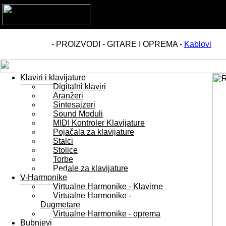
- PROIZVODI - GITARE I OPREMA -
Kablovi
Klaviri i klavijature
Digitalni klaviri
Aranžeri
Sintesajzeri
Sound Moduli
MIDI Kontroler Klavijature
Pojačala za klavijature
Stalci
Stolice
Torbe
Pedale za klavijature
V-Harmonike
Virtualne Harmonike - Klavirne
Virtualne Harmonike -
Dugmetare
Virtualne Harmonike - oprema
Bubnjevi