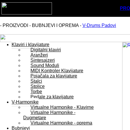
PRO
- PROIZVODI - BUBNJEVI I OPREMA -
V-Drums Padovi
Klaviri i klavijature
Digitalni klaviri
Aranžeri
Sintesajzeri
Sound Moduli
MIDI Kontroler Klavijature
Pojačala za klavijature
Stalci
Stolice
Torbe
Pedale za klavijature
V-Harmonike
Virtualne Harmonike - Klavirne
Virtualne Harmonike -
Dugmetare
Virtualne Harmonike - oprema
Bubnjevi