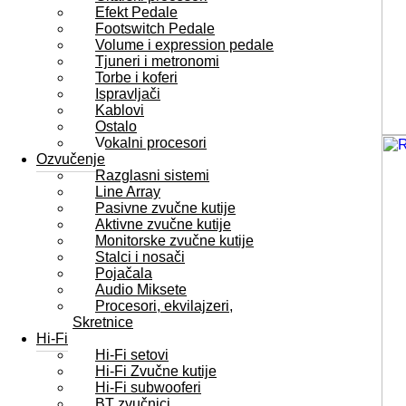
Efekt Pedale
Footswitch Pedale
Volume i expression pedale
Tjuneri i metronomi
Torbe i koferi
Ispravljači
Kablovi
Ostalo
Vokalni procesori
Ozvučenje
Razglasni sistemi
Line Array
Pasivne zvučne kutije
Aktivne zvučne kutije
Monitorske zvučne kutije
Stalci i nosači
Pojačala
Audio Miksete
Procesori, ekvilajzeri,
Skretnice
Hi-Fi
Hi-Fi setovi
Hi-Fi Zvučne kutije
Hi-Fi subwooferi
BT zvučnici