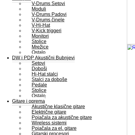
V-Drums Setovi
Moduli
V-Drums Padovi
V-Drums činele
V-Hi-Hat
V-Kick triggeri
Monitori
Stolice
Mrežice
Ostalo
DW i PDP Akustični Bubnjevi
Setovi
Doboši
Hi-Hat stalci
Stalci za doboše
Pedale
Stolice
Ostalo
Gitare i oprema
Akustične klasične gitare
Električne gitare
Pojačala za akustične gitare
Wireless sistemi
Pojačala za el. gitare
Gitarski procesori