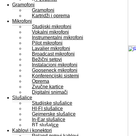
Gramofoni
Gramofoni
Kartridži i oprema
Mikrofoni
Studijski mikrofoni
Vokalni mikrofoni
Instrumentalni mikrofoni
Pilot mikrofoni
Lavalier mikrofoni
Broadcast mikrofoni
Bežični setovi
Instalacioni mikrofoni
Gooseneck mikrofoni
Konferencijski sistemi
Oprema
Zvučne kartice
Digitalni snimači
Slušalice
Studijske slušalice
HI-FI slušalice
Gejmerske slušalice
In-Ear slušalice
BT slušalice
Kablovi i konektori
Roland gotovi kablovi