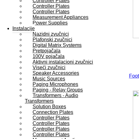
Controller Plates
Controller Plates
Controller Plates
Measurement Appliances
Power Supplies
Instalacije
Nazidni zvučnici
Plafonski zvučnici
Digital Matrix Systems
Pretpojačala
100V pojačala
Aktivni instalacioni zvučnici
Viseći zvučnici
Speaker Accessories
Foot
Music Sources
Paging Microphones
Paging - Relay Groups
Transformers - Audio
Transformers
Solution Boxes
Connection Plates
Controller Plates
Controller Plates
Controller Plates
Controller Plates