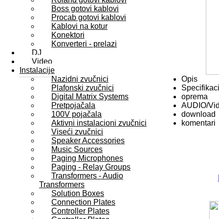
Boss gotovi kablovi
Procab gotovi kablovi
Kablovi na kotur
Konektori
Konverteri - prelazi
DJ
Video
Instalacije
Nazidni zvučnici
Opis
Plafonski zvučnici
Specifikaci
Digital Matrix Systems
oprema
Pretpojačala
AUDIO/Vi
100V pojačala
download
Aktivni instalacioni zvučnici
komentari
Viseći zvučnici
Speaker Accessories
Music Sources
Paging Microphones
Paging - Relay Groups
Transformers - Audio
Transformers
Solution Boxes
Connection Plates
Controller Plates