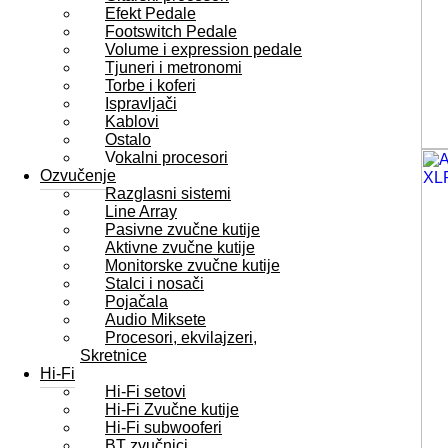
Efekt Pedale
Footswitch Pedale
Volume i expression pedale
Tjuneri i metronomi
Torbe i koferi
Ispravljači
Kablovi
Ostalo
Vokalni procesori
Ozvučenje
Razglasni sistemi
Line Array
Pasivne zvučne kutije
Aktivne zvučne kutije
Monitorske zvučne kutije
Stalci i nosači
Pojačala
Audio Miksete
Procesori, ekvilajzeri,
Skretnice
Hi-Fi
Hi-Fi setovi
Hi-Fi Zvučne kutije
Hi-Fi subwooferi
BT zvučnici