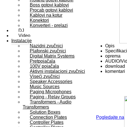
Boss gotovi kablovi
Procab gotovi kablovi
Kablovi na kotur
Konektori
Konverteri - prelazi
DJ
Video
Instalacije
Nazidni zvučnici
Opis
Plafonski zvučnici
Specifikaci
Digital Matrix Systems
oprema
Pretpojačala
AUDIO/Vi
100V pojačala
download
Aktivni instalacioni zvučnici
komentari
Viseći zvučnici
Speaker Accessories
Music Sources
Paging Microphones
Paging - Relay Groups
Transformers - Audio
Transformers
Solution Boxes
Connection Plates
Pogledajte na
Controller Plates