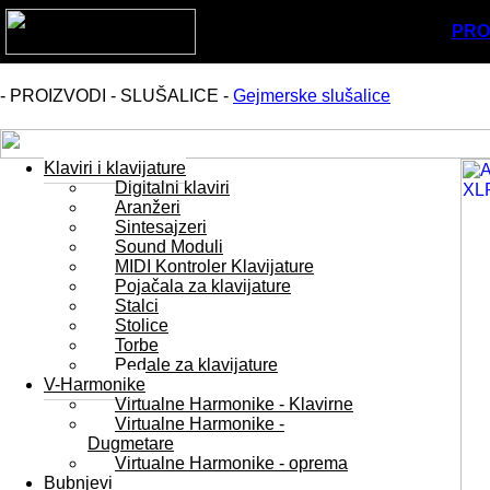
PRO
- PROIZVODI - SLUŠALICE -
Gejmerske slušalice
Klaviri i klavijature
Digitalni klaviri
Aranžeri
Sintesajzeri
Sound Moduli
MIDI Kontroler Klavijature
Pojačala za klavijature
Stalci
Stolice
Torbe
Pedale za klavijature
V-Harmonike
Virtualne Harmonike - Klavirne
Virtualne Harmonike -
Dugmetare
Virtualne Harmonike - oprema
Bubnjevi