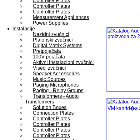
Controller Plates
Controller Plates
Controller Plates
Measurement Appliances
Power Supplies
Instalacije
Nazidni zvučnici
Plafonski zvučnici
Digital Matrix Systems
Pretpojačala
100V pojačala
Aktivni instalacioni zvučnici
Viseći zvučnici
Speaker Accessories
Music Sources
Paging Microphones
Paging - Relay Groups
Transformers - Audio
Transformers
Solution Boxes
Connection Plates
Controller Plates
Controller Plates
Controller Plates
Controller Plates