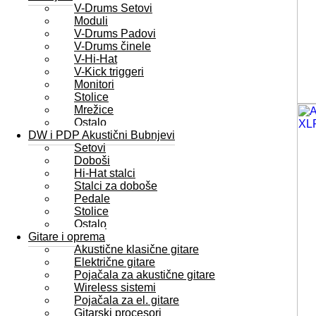
V-Drums Setovi
Moduli
V-Drums Padovi
V-Drums činele
V-Hi-Hat
V-Kick triggeri
Monitori
Stolice
Mrežice
Ostalo
DW i PDP Akustični Bubnjevi
Setovi
Doboši
Hi-Hat stalci
Stalci za doboše
Pedale
Stolice
Ostalo
Gitare i oprema
Akustične klasične gitare
Električne gitare
Pojačala za akustične gitare
Wireless sistemi
Pojačala za el. gitare
Gitarski procesori