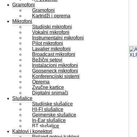
Gramofoni
Gramofoni
Kartridži i oprema
Mikrofoni
Studijski mikrofoni
Vokalni mikrofoni
Instrumentalni mikrofoni
Pilot mikrofoni
Lavalier mikrofoni
Broadcast mikrofoni
Bežični setovi
Instalacioni mikrofoni
Gooseneck mikrofoni
Konferencijski sistemi
Oprema
Zvučne kartice
Digitalni snimači
Slušalice
Studijske slušalice
HI-FI slušalice
Gejmerske slušalice
In-Ear slušalice
BT slušalice
Kablovi i konektori
Roland gotovi kablovi