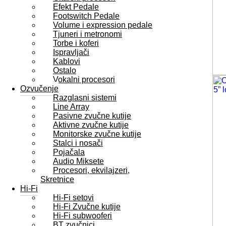
Efekt Pedale
Footswitch Pedale
Volume i expression pedale
Tjuneri i metronomi
Torbe i koferi
Ispravljači
Kablovi
Ostalo
Vokalni procesori
Ozvučenje
Razglasni sistemi
Line Array
Pasivne zvučne kutije
Aktivne zvučne kutije
Monitorske zvučne kutije
Stalci i nosači
Pojačala
Audio Miksete
Procesori, ekvilajzeri,
Skretnice
Hi-Fi
Hi-Fi setovi
Hi-Fi Zvučne kutije
Hi-Fi subwooferi
BT zvučnici