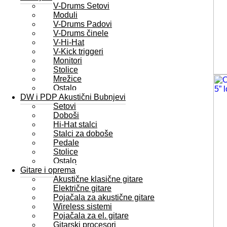
V-Drums Setovi
Moduli
V-Drums Padovi
V-Drums činele
V-Hi-Hat
V-Kick triggeri
Monitori
Stolice
Mrežice
Ostalo
DW i PDP Akustični Bubnjevi
Setovi
Doboši
Hi-Hat stalci
Stalci za doboše
Pedale
Stolice
Ostalo
Gitare i oprema
Akustične klasične gitare
Električne gitare
Pojačala za akustične gitare
Wireless sistemi
Pojačala za el. gitare
Gitarski procesori