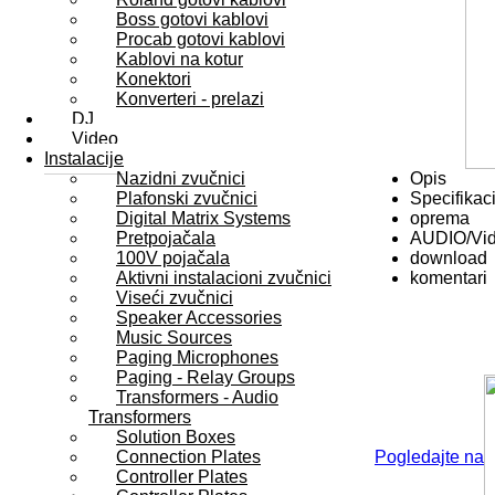
Boss gotovi kablovi
Procab gotovi kablovi
Kablovi na kotur
Konektori
Konverteri - prelazi
DJ
Video
Instalacije
Nazidni zvučnici
Opis
Plafonski zvučnici
Specifikaci
Digital Matrix Systems
oprema
Pretpojačala
AUDIO/Vi
100V pojačala
download
Aktivni instalacioni zvučnici
komentari
Viseći zvučnici
Speaker Accessories
Music Sources
Paging Microphones
Paging - Relay Groups
Transformers - Audio
Transformers
Solution Boxes
Connection Plates
Pogledajte na
Controller Plates