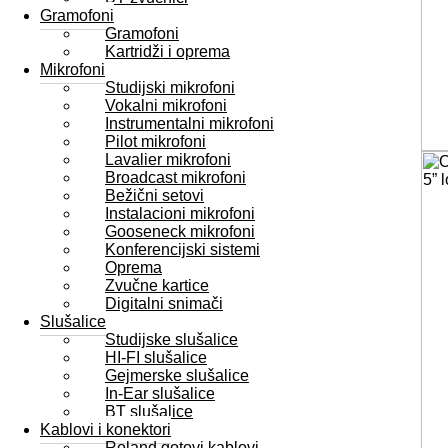
Gramofoni
Gramofoni
Kartridži i oprema
Mikrofoni
Studijski mikrofoni
Vokalni mikrofoni
Instrumentalni mikrofoni
Pilot mikrofoni
Lavalier mikrofoni
Broadcast mikrofoni
Bežični setovi
Instalacioni mikrofoni
Gooseneck mikrofoni
Konferencijski sistemi
Oprema
Zvučne kartice
Digitalni snimači
Slušalice
Studijske slušalice
HI-FI slušalice
Gejmerske slušalice
In-Ear slušalice
BT slušalice
Kablovi i konektori
Roland gotovi kablovi