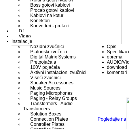
Boss gotovi kablovi
Procab gotovi kablovi
Kablovi na kotur
Konektori
Konverteri - prelazi
DJ
Video
Instalacije
Nazidni zvučnici
Opis
Plafonski zvučnici
Specifikaci
Digital Matrix Systems
oprema
Pretpojačala
AUDIO/Vi
100V pojačala
download
Aktivni instalacioni zvučnici
komentari
Viseći zvučnici
Speaker Accessories
Music Sources
Paging Microphones
Paging - Relay Groups
Transformers - Audio
Transformers
Solution Boxes
Connection Plates
Pogledajte na
Controller Plates