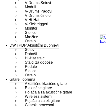
V-Drums Setovi
Moduli
V-Drums Padovi
V-Drums činele
V-Hi-Hat
V-Kick triggeri
Monitori
Stolice
Mrežice
Ostalo
DW i PDP Akustični Bubnjevi
Setovi
Doboši
Hi-Hat stalci
Stalci za doboše
Pedale
Stolice
Ostalo
Gitare i oprema
Akustične klasične gitare
Električne gitare
Pojačala za akustične gitare
Wireless sistemi
Pojačala za el. gitare
Gitarski procesori