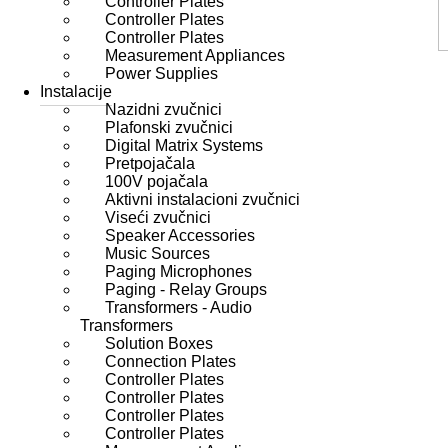
Controller Plates
Controller Plates
Controller Plates
Measurement Appliances
Power Supplies
Instalacije
Nazidni zvučnici
Plafonski zvučnici
Digital Matrix Systems
Pretpojačala
100V pojačala
Aktivni instalacioni zvučnici
Viseći zvučnici
Speaker Accessories
Music Sources
Paging Microphones
Paging - Relay Groups
Transformers - Audio
Transformers
Solution Boxes
Connection Plates
Controller Plates
Controller Plates
Controller Plates
Controller Plates