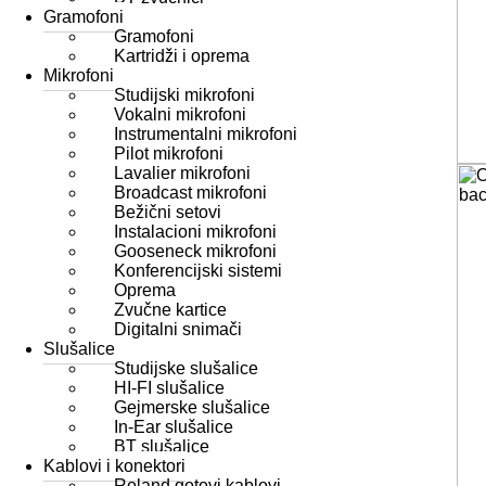
Gramofoni
Gramofoni
Kartridži i oprema
Mikrofoni
Studijski mikrofoni
Vokalni mikrofoni
Instrumentalni mikrofoni
Pilot mikrofoni
Lavalier mikrofoni
Broadcast mikrofoni
Bežični setovi
Instalacioni mikrofoni
Gooseneck mikrofoni
Konferencijski sistemi
Oprema
Zvučne kartice
Digitalni snimači
Slušalice
Studijske slušalice
HI-FI slušalice
Gejmerske slušalice
In-Ear slušalice
BT slušalice
Kablovi i konektori
Roland gotovi kablovi