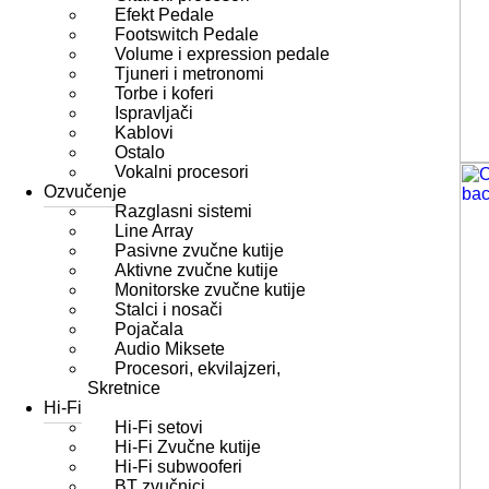
Efekt Pedale
Footswitch Pedale
Volume i expression pedale
Tjuneri i metronomi
Torbe i koferi
Ispravljači
Kablovi
Ostalo
Vokalni procesori
Ozvučenje
Razglasni sistemi
Line Array
Pasivne zvučne kutije
Aktivne zvučne kutije
Monitorske zvučne kutije
Stalci i nosači
Pojačala
Audio Miksete
Procesori, ekvilajzeri,
Skretnice
Hi-Fi
Hi-Fi setovi
Hi-Fi Zvučne kutije
Hi-Fi subwooferi
BT zvučnici