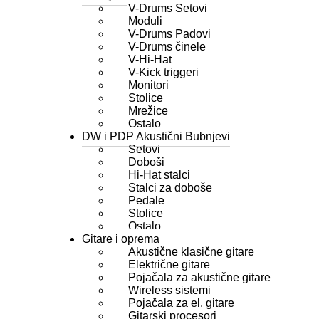
V-Drums Setovi
Moduli
V-Drums Padovi
V-Drums činele
V-Hi-Hat
V-Kick triggeri
Monitori
Stolice
Mrežice
Ostalo
DW i PDP Akustični Bubnjevi
Setovi
Doboši
Hi-Hat stalci
Stalci za doboše
Pedale
Stolice
Ostalo
Gitare i oprema
Akustične klasične gitare
Električne gitare
Pojačala za akustične gitare
Wireless sistemi
Pojačala za el. gitare
Gitarski procesori