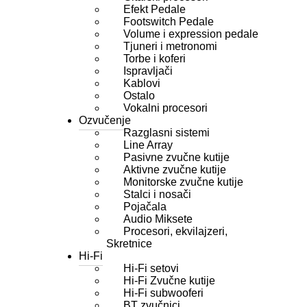
Efekt Pedale
Footswitch Pedale
Volume i expression pedale
Tjuneri i metronomi
Torbe i koferi
Ispravljači
Kablovi
Ostalo
Vokalni procesori
Ozvučenje
Razglasni sistemi
Line Array
Pasivne zvučne kutije
Aktivne zvučne kutije
Monitorske zvučne kutije
Stalci i nosači
Pojačala
Audio Miksete
Procesori, ekvilajzeri,
Skretnice
Hi-Fi
Hi-Fi setovi
Hi-Fi Zvučne kutije
Hi-Fi subwooferi
BT zvučnici