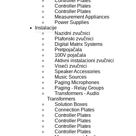
Controller Plates
Controller Plates
Controller Plates
Measurement Appliances
Power Supplies
Instalacije
Nazidni zvučnici
Plafonski zvučnici
Digital Matrix Systems
Pretpojačala
100V pojačala
Aktivni instalacioni zvučnici
Viseći zvučnici
Speaker Accessories
Music Sources
Paging Microphones
Paging - Relay Groups
Transformers - Audio
Transformers
Solution Boxes
Connection Plates
Controller Plates
Controller Plates
Controller Plates
Controller Plates