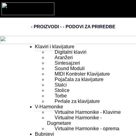
- PROIZVODI - -
PODOVI ZA PRIREDBE
Klaviri i klavijature
Digitalni klaviri
Aranžeri
Sintesajzeri
Sound Moduli
MIDI Kontroler Klavijature
Pojačala za klavijature
Stalci
Stolice
Torbe
Pedale za klavijature
V-Harmonike
Virtualne Harmonike - Klavirne
Virtualne Harmonike -
Dugmetare
Virtualne Harmonike - oprema
Bubnjevi