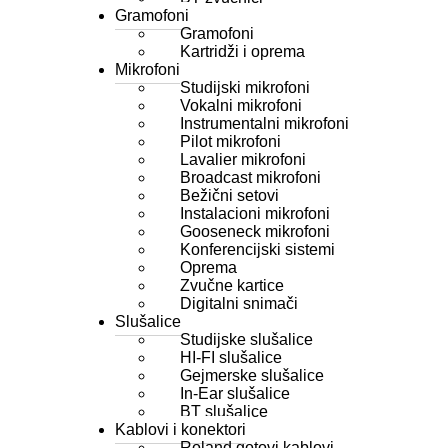
Gramofoni
Gramofoni
Kartridži i oprema
Mikrofoni
Studijski mikrofoni
Vokalni mikrofoni
Instrumentalni mikrofoni
Pilot mikrofoni
Lavalier mikrofoni
Broadcast mikrofoni
Bežični setovi
Instalacioni mikrofoni
Gooseneck mikrofoni
Konferencijski sistemi
Oprema
Zvučne kartice
Digitalni snimači
Slušalice
Studijske slušalice
HI-FI slušalice
Gejmerske slušalice
In-Ear slušalice
BT slušalice
Kablovi i konektori
Roland gotovi kablovi