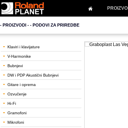
PROIZVO
- PROIZVODI - -
PODOVI ZA PRIREDBE
Klaviri i klavijature
V-Harmonike
Bubnjevi
DW i PDP Akustični Bubnjevi
Gitare i oprema
Ozvučenje
Hi-Fi
Gramofoni
Mikrofoni