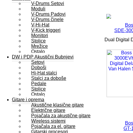
V-Drums Setovi
Moduli
V-Drums Padovi
V-Drums činele
V-Hi-Hat
Bos
V-Kick triggeri
SDE-30
Monitori
Dual Digital 
Stolice
Mrežice
Ostalo
DW i PDP Akustični Bubnjevi
Setovi
Doboši
Hi-Hat stalci
Stalci za doboše
Pedale
Stolice
Ostalo
Gitare i oprema
Akustične klasične gitare
Električne gitare
Pojačala za akustične gitare
Wireless sistemi
Bos
Pojačala za el. gitare
GT-
Gitarski procesori