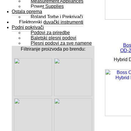
Measurement Appliances
Power Supplies
Ostala oprema
Roland Torbe i Prekrivači
Elektronski duvački instrumenti
Podni pokrivači
Podovi za priredbe
Baletski plesni podovi
Plesni podovi za sve namene
Bos
Filtriranje proizvoda po brendu:
OD-
Hybrid D