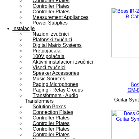
Controller Plates
Controller Plates
Controller Plates
Measurement Appliances
Power Supplies
Instalacije
Nazidni zvučnici
Plafonski zvučnici
Digital Matrix Systems
Pretpojačala
100V pojačala
Aktivni instalacioni zvučnici
Viseći zvučnici
Speaker Accessories
Music Sources
Paging Microphones
Bos
Paging - Relay Groups
GM-
Transformers - Audio
Guitar Synt
Transformers
Solution Boxes
Connection Plates
Controller Plates
Controller Plates
Controller Plates
Controller Plates