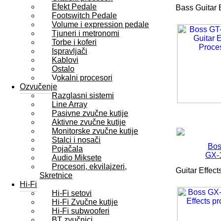
Efekt Pedale
Bass Guitar E
Footswitch Pedale
Volume i expression pedale
Tjuneri i metronomi
Torbe i koferi
Ispravljači
Kablovi
Ostalo
Vokalni procesori
Ozvučenje
Razglasni sistemi
Line Array
Pasivne zvučne kutije
Aktivne zvučne kutije
Monitorske zvučne kutije
Stalci i nosači
Bos
Pojačala
GX-
Audio Miksete
Procesori, ekvilajzeri,
Guitar Effect
Skretnice
Hi-Fi
Hi-Fi setovi
Hi-Fi Zvučne kutije
Hi-Fi subwooferi
BT zvučnici