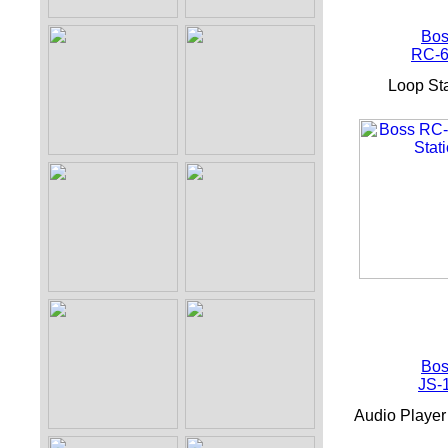
Bos
RC-
Loop Sta
Bos
JS-
Audio Player 