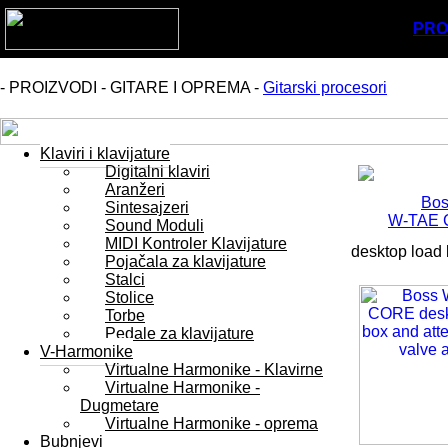
PRO
- PROIZVODI - GITARE I OPREMA -
Gitarski procesori
Klaviri i klavijature
Digitalni klaviri
Aranžeri
Bos
Sintesajzeri
W-TAE
Sound Moduli
MIDI Kontroler Klavijature
desktop load 
Pojačala za klavijature
Stalci
Stolice
Torbe
Pedale za klavijature
V-Harmonike
Virtualne Harmonike - Klavirne
Virtualne Harmonike -
Dugmetare
Virtualne Harmonike - oprema
Bubnjevi