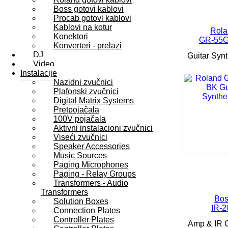
Boss gotovi kablovi
Procab gotovi kablovi
Kablovi na kotur
Rola
Konektori
GR-55
Konverteri - prelazi
DJ
Guitar Synt
Video
Instalacije
Nazidni zvučnici
Plafonski zvučnici
Digital Matrix Systems
Pretpojačala
100V pojačala
Aktivni instalacioni zvučnici
Viseći zvučnici
Speaker Accessories
Music Sources
Paging Microphones
Paging - Relay Groups
Transformers - Audio
Transformers
Bos
Solution Boxes
IR-2
Connection Plates
Controller Plates
Amp & IR C