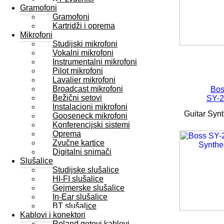
Gramofoni
Gramofoni
Kartridži i oprema
Mikrofoni
Studijski mikrofoni
Vokalni mikrofoni
Instrumentalni mikrofoni
Pilot mikrofoni
Lavalier mikrofoni
Broadcast mikrofoni
Bos
Bežični setovi
SY-2
Instalacioni mikrofoni
Guitar Synt
Gooseneck mikrofoni
Konferencijski sistemi
Oprema
Zvučne kartice
Digitalni snimači
Slušalice
Studijske slušalice
HI-FI slušalice
Gejmerske slušalice
In-Ear slušalice
BT slušalice
Kablovi i konektori
Roland gotovi kablovi